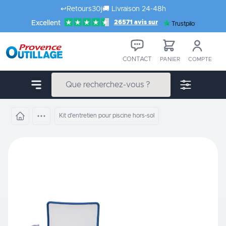
Aller au contenu
↩️
Retours
30j
🚚
Livraison 24-48h
26571 avis sur
Excellent
Trustpilot
CONTACT
PANIER
COMPTE
Kit d'entretien pour piscine hors-sol