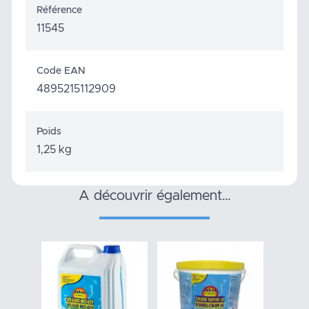
Référence
11545
Code EAN
4895215112909
Poids
1,25 kg
a découvrir également…