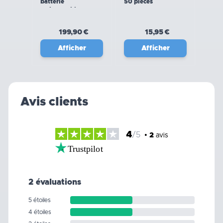
batterie
50 pièces
rechargeable
199,90 €
15,95 €
Afficher
Afficher
Avis clients
4
/5
•
2
avis
Trustpilot
2 évaluations
5 étoiles
4 étoiles