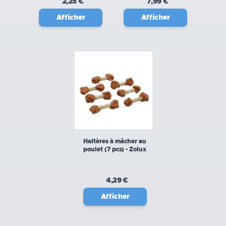
2,25 €
7,99 €
Afficher
Afficher
Haltères à mâcher au
poulet (7 pcs) - Zolux
4,29 €
Afficher