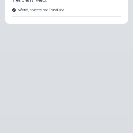
Très bien ! Merci.
Vérifié, collecté par TrustPilot