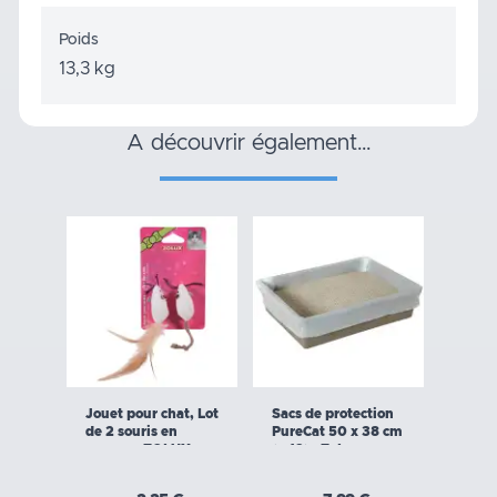
Poids
13,3 kg
a découvrir également…
Jouet pour chat, Lot
Sacs de protection
de 2 souris en
PureCat 50 x 38 cm
canvas - ZOLUX
(x 12) - Zolux