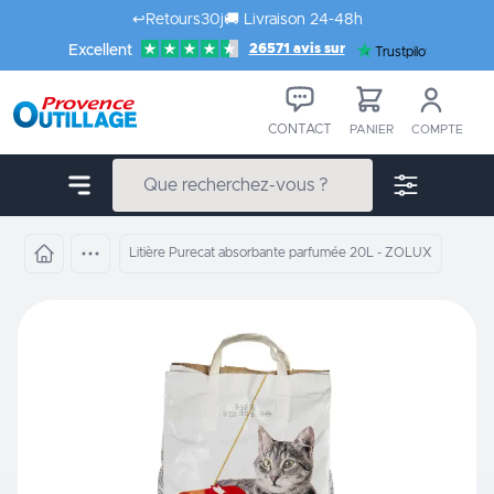
Aller au contenu
↩️
Retours
30j
🚚
Livraison 24-48h
26571 avis sur
Excellent
Trustpilot
CONTACT
PANIER
COMPTE
Litière Purecat absorbante parfumée 20L - ZOLUX