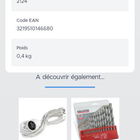
2124
Code EAN
3219510146680
Poids
0,4 kg
a découvrir également…