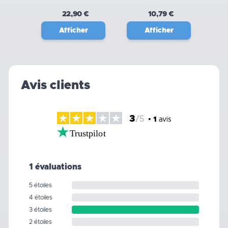
22,90 €
10,79 €
Afficher
Afficher
Avis clients
3
/5
•
1
avis
Trustpilot
1 évaluations
5 étoiles
4 étoiles
3 étoiles
2 étoiles