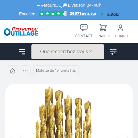
Aller au contenu
↩️
Retours
30j
🚚
Livraison 24-48h
26571 avis sur
Excellent
Trustpilot
CONTACT
PANIER
COMPTE
Mallette de 19 forêts hss