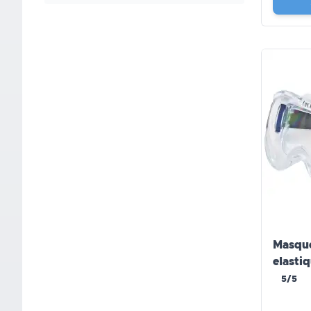
Masque
elasti
5/5