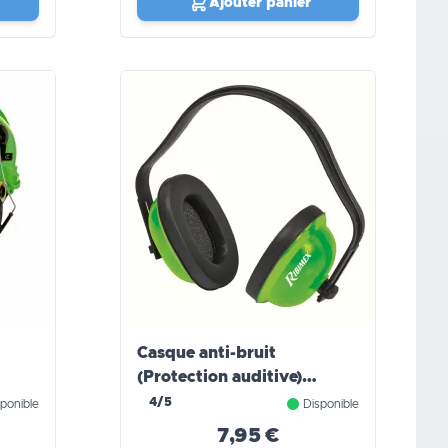
Ajouter panier
Casque anti-bruit
(Protection auditive)
RIBIMEX
4/5
ponible
Disponible
7,95 €