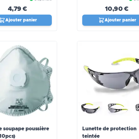
4,79 €
10,90 €
Ajouter panier
Ajouter panier
 soupape poussière
Lunette de protection
10pcs)
teintée