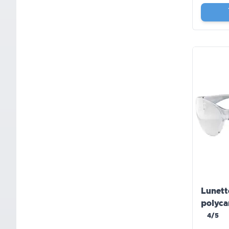
Lunett
polyca
4/5