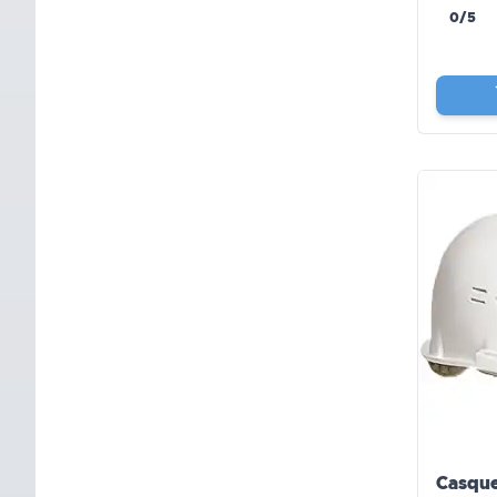
0/5
Casque