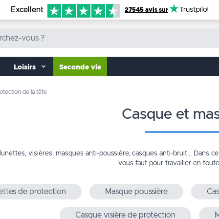
Excellent
Trustpilot
27545 avis sur
Loisirs
Seconde vie
otection de la tête
casque et ma
unettes, visières, masques anti-poussière, casques anti-bruit... Dans c
vous faut pour travailler en toute
ttes de protection
Masque poussière
Cas
Casque visière de protection
M