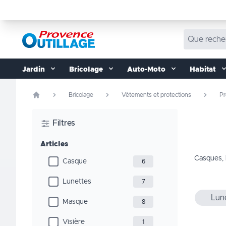
Aller au contenu
Jardin
Bricolage
Auto-Moto
Habitat
Bricolage
Vêtements et protections
Pr
Filtres
Articles
Casques, l
Casque
6
Lunettes
7
Lune
Masque
8
Visière
1