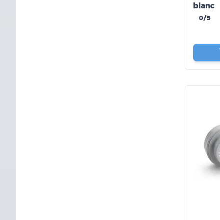
blanc
0/5