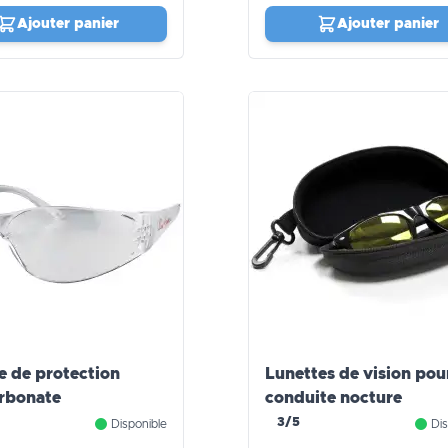
Ajouter panier
Ajouter panier
e de protection
Lunettes de vision pou
rbonate
conduite nocture
3/5
Disponible
Dis