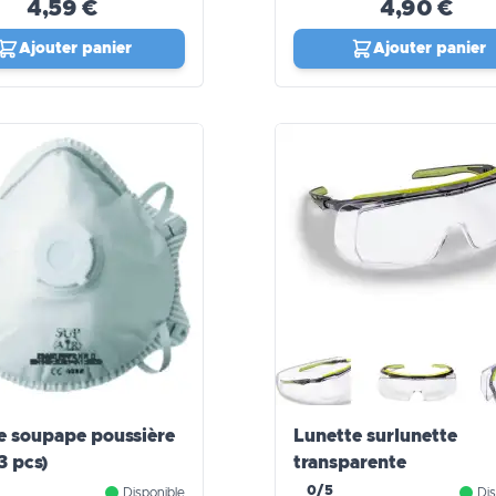
4,59 €
4,90 €
Ajouter panier
Ajouter panier
 soupape poussière
Lunette surlunette
3 pcs)
transparente
0/5
Disponible
Dis