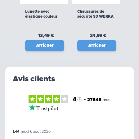
Lunette avec
Chaussures de
élastique couleur
sécurité S3 WERKA
noir
PRO
13,49 €
24,99 €
Afficher
Afficher
Avis clients
4
/5
•
27545
avis
Trustpilot
L-M
,
jeudi 6 août 2026