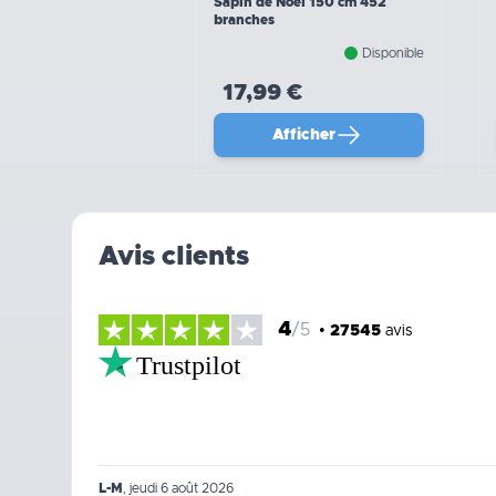
Sapin de Noël 150 cm 452
branches
Disponible
17,99 €
Afficher
Avis clients
4
/5
•
27545
avis
Trustpilot
L-M
,
jeudi 6 août 2026