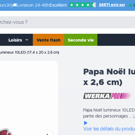
26571 avis sur
urs
30j
🚚
Livraison 24-48h
Excellent
T
Loisirs
Vente flash
Seconde vie
lumineux 10LED (17,4 x 20 x 2,6 cm)
Papa Noël l
x 2,6 cm)
Papa Noël lumineux 10LED 
partie des personnages ...
L
Voir les détails du produ