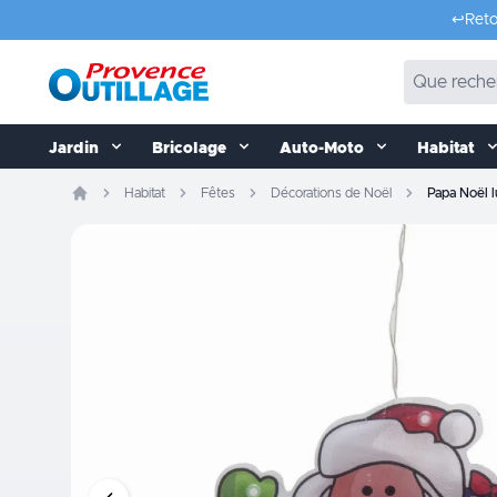
Aller au contenu
↩️
Reto
Jardin
Bricolage
Auto-Moto
Habitat
Habitat
Fêtes
Décorations de Noël
Papa Noël 