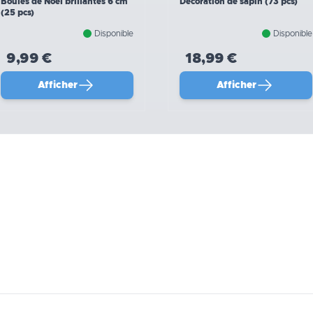
Boules de Noël brillantes 6 cm
Décoration de sapin (73 pcs)
(25 pcs)
Disponible
Disponible
9,99 €
18,99 €
Afficher
Afficher