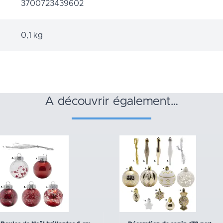
3700723439602
0,1 kg
a découvrir également…