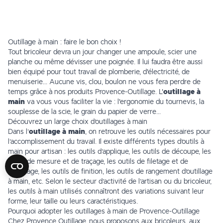
Outillage à main : faire le bon choix !
Tout bricoleur devra un jour changer une ampoule, scier une
planche ou même dévisser une poignée. Il lui faudra être aussi
bien équipé pour tout travail de plomberie, d'
électricité
, de
menuiserie... Aucune vis, clou, boulon ne vous fera perdre de
temps grâce à nos produits Provence-Outillage. L'
outillage à
main
va vous vous faciliter la vie : l'ergonomie du
tournevis
, la
souplesse de la scie, le grain du papier de verre...
Découvrez un large choix d’outillages à main
Dans l’
outillage à main
, on retrouve les outils nécessaires pour
l’accomplissement du travail. Il existe différents types d’outils à
main pour artisan : les outils d’applique, les outils de découpe, les
outils de mesure
et de traçage, les outils de filetage et de
taraudage, les outils de finition, les outils de rangement d’outillage
à main, etc. Selon le secteur d’activité de l’artisan ou du bricoleur,
les outils à main utilisés connaîtront des variations suivant leur
forme, leur taille ou leurs caractéristiques.
Pourquoi adopter les outillages à main de Provence-Outillage
Chez Provence Outillage, nous proposons aux bricoleurs, aux