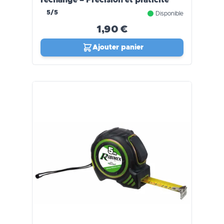
rechange – Précision et praticité
5/5
Disponible
1,90 €
Ajouter panier