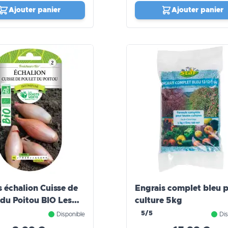
Ajouter panier
Ajouter panier
s échalion Cuisse de
Engrais complet bleu 
 du Poitou BIO Les
culture 5kg
 Verts
5/5
Disponible
Dis