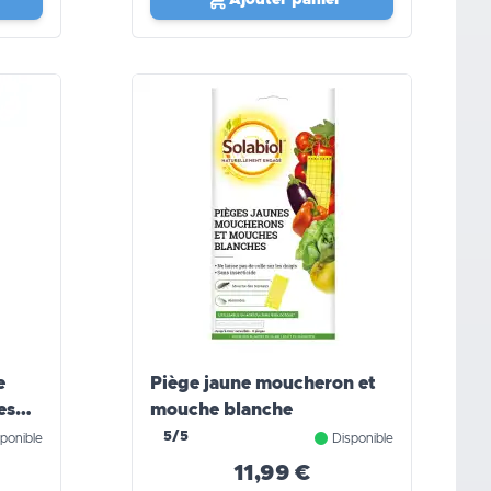
e
Piège jaune moucheron et
es
mouche blanche
5/5
ponible
Disponible
11,99 €