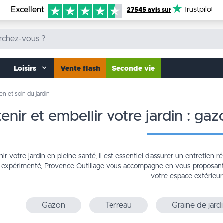
Excellent
Trustpilot
27545 avis sur
Loisirs
Vente flash
Seconde vie
en et soin du jardin
etenir et embellir votre jardin : ga
ir votre jardin en pleine santé, il est essentiel d’assurer un entretien 
 expérimenté, Provence Outillage vous accompagne en vous proposant
votre espace extérieur
Gazon
Terreau
Graine de jard