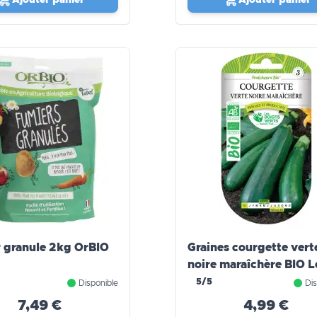
 granule 2kg OrBIO
Graines courgette vert
noire maraîchère BIO L
Doigts Verts
5/5
Disponible
Dis
7,49 €
4,99 €