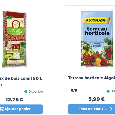
Terreau horticole Algo
x de bois corail 50 L
n
5/5
Dis
Disponible
5,99 €
12,75 €
Ajouter panier
Plus de choix…