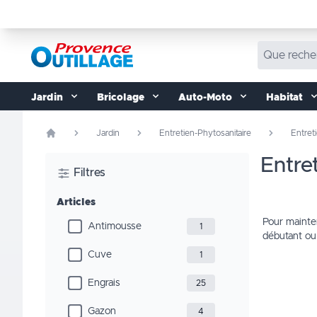
Aller au contenu
Jardin
Bricolage
Auto-Moto
Habitat
Jardin
Entretien-Phytosanitaire
Entreti
entr
Filtres
Articles
Pour mainten
Antimousse
1
débutant ou
Cuve
1
Engrais
25
Gazon
4