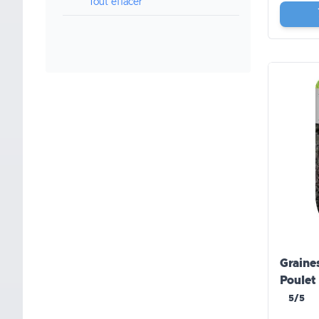
Tout effacer
Graine
Poulet
Doigts
5/5