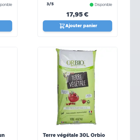
SUBITO
3/5
ponible
Disponible
17,95 €
Ajouter panier
un
Terre végétale 30L Orbio