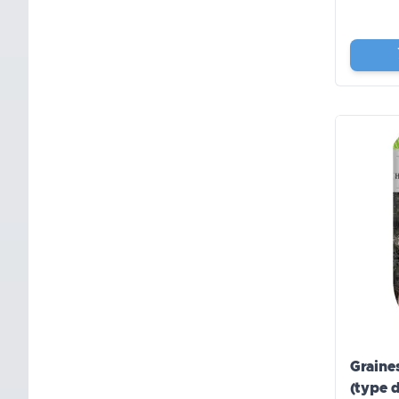
Graine
(type 