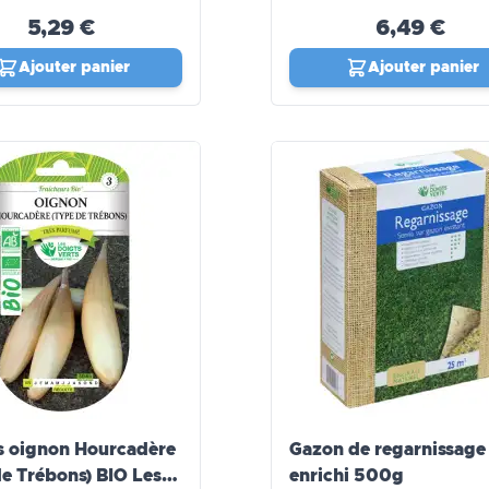
5,29 €
6,49 €
Ajouter panier
Ajouter panier
s oignon Hourcadère
Gazon de regarnissage
de Trébons) BIO Les
enrichi 500g