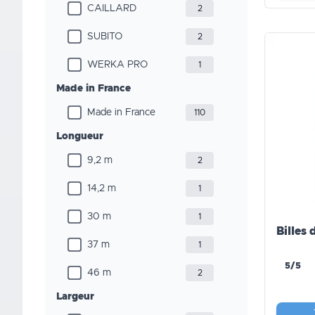
CAILLARD
2
SUBITO
2
WERKA PRO
1
Made in France
Made in France
110
Longueur
9,2 m
2
14,2 m
1
30 m
1
Billes 
37 m
1
5/5
46 m
2
Largeur