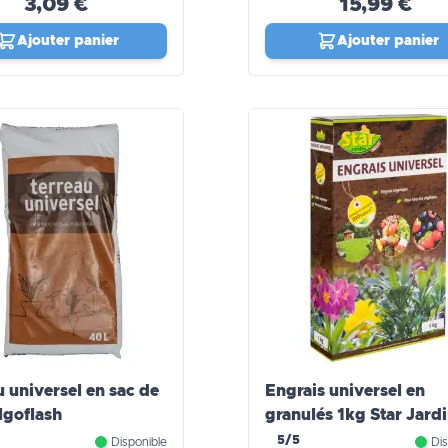
3,09 €
15,99 €
Ajouter panier
Ajouter panier
u universel en sac de
Engrais universel en
lgoflash
granulés 1kg Star Jard
5/5
Disponible
Dis