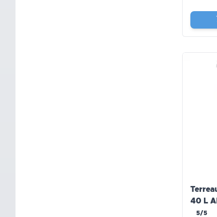
Terrea
40 L A
5/5