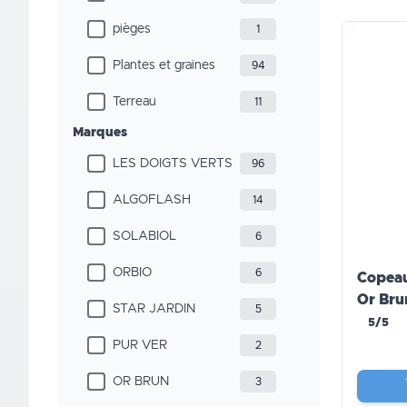
pièges
1
Plantes et graines
94
Terreau
11
Marques
LES DOIGTS VERTS
96
ALGOFLASH
14
SOLABIOL
6
ORBIO
6
Copeau
Or Bru
STAR JARDIN
5
5/5
PUR VER
2
OR BRUN
3