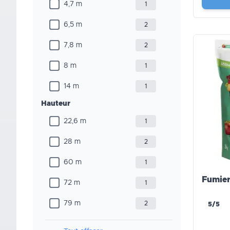
4,7 m
1
6,5 m
2
7,8 m
2
8 m
1
14 m
1
Hauteur
22,6 m
1
28 m
2
60 m
1
Fumier
72 m
1
79 m
2
5/5