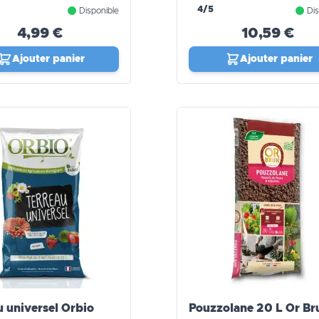
 Verts
4/5
Disponible
Dis
4,99 €
10,59 €
Ajouter panier
Ajouter panier
u universel Orbio
Pouzzolane 20 L Or Br