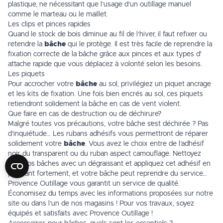
plastique, ne nécessitant que l’usage d’un
outillage manuel
comme le marteau ou le maillet.
Les clips et pinces rapides
Quand le stock de bois diminue au fil de l’hiver, il faut refixer ou
retendre la
bâche
qui le protège. Il est très facile de reprendre la
fixation correcte de la bâche grâce aux pinces et aux types d'
attache rapide
que vous déplacez à volonté selon les besoins.
Les piquets
Pour accrocher votre
bâche
au sol, privilégiez un
piquet ancrage
et les kits de fixation. Une fois bien encrés au sol, ces piquets
retiendront solidement la bâche en cas de vent violent.
Que faire en cas de destruction ou de déchirure?
Malgré toutes vos précautions, votre bâche s’est déchirée ? Pas
d’inquiétude… Les rubans adhésifs vous permettront de réparer
solidement votre
bâche
. Vous avez le choix entre de l’adhésif
noir, du transparent ou du ruban aspect camouflage. Nettoyez
bien vos
bâches
avec un dégraissant et appliquez cet adhésif en
pressant fortement, et votre bâche peut reprendre du service…
Provence Outillage vous garantit un service de qualité.
Économisez du temps avec les informations proposées sur notre
site ou dans l’un de
nos magasins
! Pour vos travaux, soyez
équipés et satisfaits avec Provence Outillage !