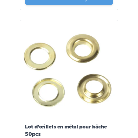
Lot d'œillets en métal pour bâche
50pcs