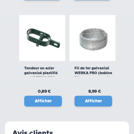
Tendeur en acier
Fil de fer galvanisé
galvanisé plastifié
WERKA PRO (bobine
vert WERKA PRO
50m) avec support
0,89 €
8,99 €
Afficher
Afficher
Avis clients