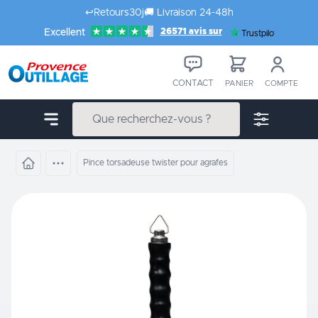
Aller au contenu
↩️
Retours
30j
🚚
Livraison 24-48h
26571 avis sur
Excellent
Trustpilot
CONTACT
PANIER
COMPTE
Pince torsadeuse twister pour agrafes