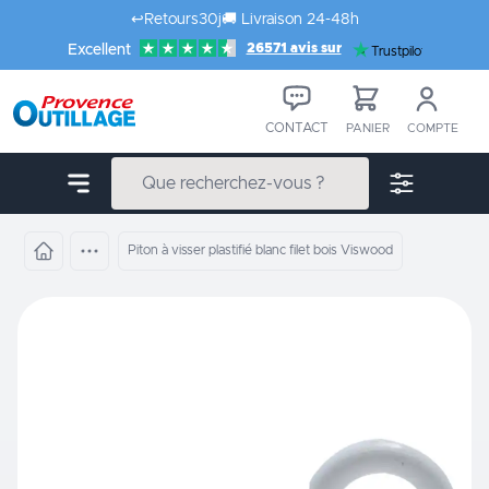
Aller au contenu
↩️
Retours
30j
🚚
Livraison 24-48h
26571 avis sur
Excellent
Trustpilot
CONTACT
PANIER
COMPTE
Piton à visser plastifié blanc filet bois Viswood