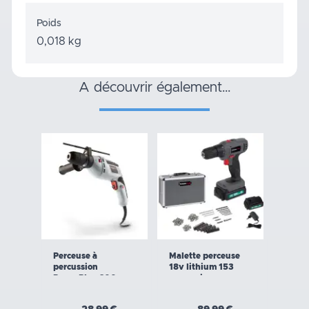
Poids
0,018 kg
a découvrir également…
Perceuse à
Malette perceuse
percussion
18v lithium 153
PowerPlus 600w
accessoires