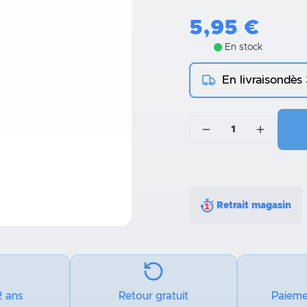
5,95
€
En stock
En livraison
dès
1
Retrait magasin
2 ans
Retour gratuit
Paieme