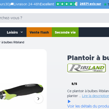
26571 avis sur
urs
30j
🚚
Livraison 24-48h
Excellent
T
Loisirs
Vente flash
Seconde vie
r à bulbes Ribiland
Plantoir à b
5/5
Ce plantoir à bulbes Ribilan
planter ...
Lire la descriptio
Voir les détails du produ