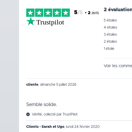
2 évaluatio
5
/5
•
2
avis
Trustpilot
5 étoiles
4 étoiles
3 étoiles
2 étoiles
1 étoile
Voir les commen
cliente
,
dimanche 5 juillet 2026
Semble solide.
Vérifié, collecté par TrustPilot
Clients - Sarah et Ugo
,
lundi 24 février 2020