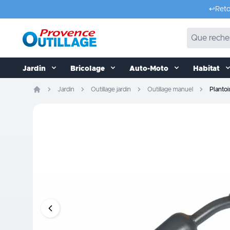
Aller au contenu
↩️
Reto
Jardin
Bricolage
Auto-Moto
Habitat
Jardin
Outillage jardin
Outillage manuel
Plantoi