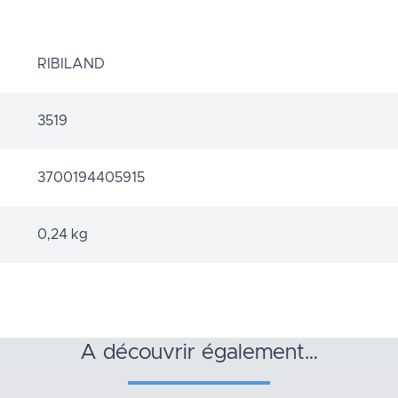
RIBILAND
3519
3700194405915
0,24 kg
a découvrir également…