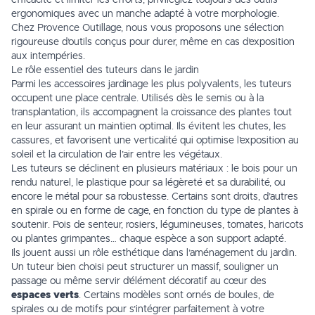
efficacité et limiter les efforts, privilégiez toujours des outils
ergonomiques avec un
manche
adapté à votre morphologie.
Chez Provence Outillage, nous vous proposons une sélection
rigoureuse d’outils conçus pour durer, même en cas d’exposition
aux intempéries.
Le rôle essentiel des tuteurs dans le jardin
Parmi les accessoires jardinage les plus polyvalents, les
tuteurs
occupent une place centrale. Utilisés dès le semis ou à la
transplantation, ils accompagnent la croissance des plantes tout
en leur assurant un maintien optimal. Ils évitent les chutes, les
cassures, et favorisent une verticalité qui optimise l’exposition au
soleil et la circulation de l’air entre les végétaux.
Les tuteurs se déclinent en plusieurs matériaux : le bois pour un
rendu naturel, le plastique pour sa légèreté et sa durabilité, ou
encore le métal pour sa robustesse. Certains sont droits, d’autres
en spirale ou en forme de cage, en fonction du type de plantes à
soutenir. Pois de senteur, rosiers, légumineuses, tomates, haricots
ou plantes grimpantes… chaque espèce a son support adapté.
Ils jouent aussi un rôle esthétique dans l’aménagement du jardin.
Un tuteur bien choisi peut structurer un massif, souligner un
passage ou même servir d’élément décoratif au cœur des
espaces verts
. Certains modèles sont ornés de boules, de
spirales ou de motifs pour s’intégrer parfaitement à votre