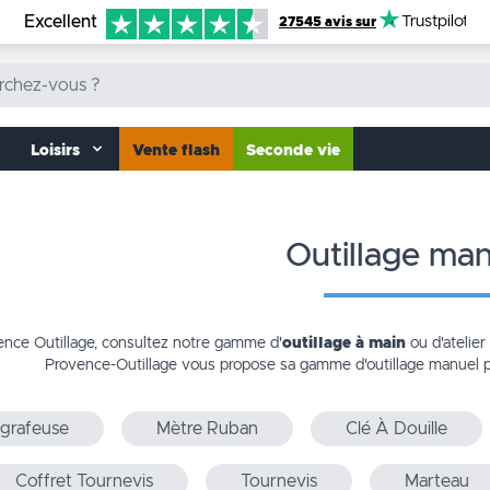
Excellent
Trustpilot
27545 avis sur
Loisirs
Vente flash
Seconde vie
outillage ma
ence Outillage, consultez notre gamme d'
outillage à main
ou d'atelier 
Provence-Outillage vous propose sa gamme d'
outillage manuel
grafeuse
Mètre Ruban
Clé À Douille
Coffret Tournevis
Tournevis
Marteau