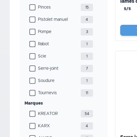
lames 
Pinces
15
Précisi
5/5
Pistolet manuel
4
Pompe
3
Rabot
1
Scie
1
Serre-joint
7
Soudure
1
Tournevis
11
Marques
KREATOR
54
KARX
4