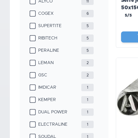
Serre j
ALYCO
11
50x1
COGEX
6
5/5
SUPERTITE
5
RIBITECH
5
PERALINE
5
LEMAN
2
GSC
2
IMDICAR
1
KEMPER
1
DUAL POWER
1
ELECTRALINE
1
SOUDAL
1