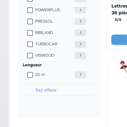
Lettres
POWERPLUS
1
36 piè
5/5
PRESSOL
1
RIBILAND
1
TURBOCAR
1
VISWOOD
1
Longueur
20 m
1
Tout effacer