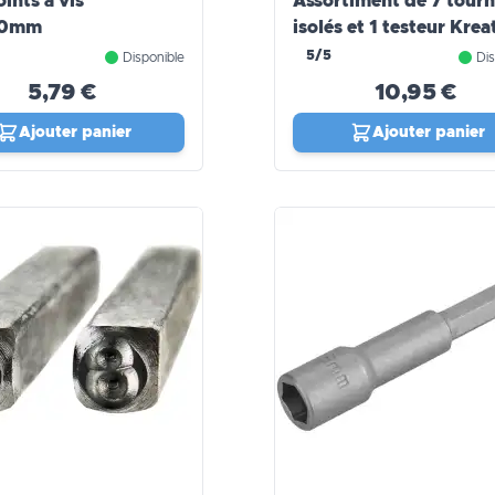
oints à vis
Assortiment de 7 tourn
50mm
isolés et 1 testeur Krea
5/5
Disponible
Dis
5,79 €
10,95 €
Ajouter panier
Ajouter panier