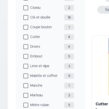
Ciseau
2
Se
Clé et douille
18
Coupe boulon
1
Cutter
4
Divers
4
Embout
5
Lime et râpe
3
Malette et coffret
9
Manche
1
Marteau
2
Cutter
Mètre ruban
5