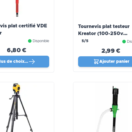
vis plat certifié VDE
Tournevis plat testeur
r
Kreator (100-250v
140mm)
Disponible
5/5
Dis
6,80 €
2,99 €
lus de choix…
Ajouter panier