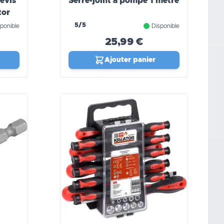
evis
Serre-joint à pompe 1 mètre
tor
5/5
ponible
Disponible
25,99 €
Ajouter panier