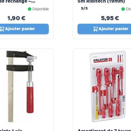
de rechange –
5m Ribitech (19mm)
on et praticité
5/5
Disponible
Dis
1,90 €
5,95 €
Ajouter panier
Ajouter panier