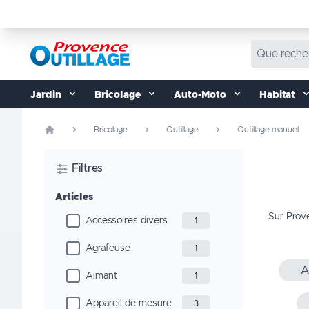
Aller au contenu
Jardin
Bricolage
Auto-Moto
Habitat
Bricolage
Outillage
Outillage manuel
Filtres
Articles
Sur Prov
Accessoires divers
1
Agrafeuse
1
A
Aimant
1
Appareil de mesure
3