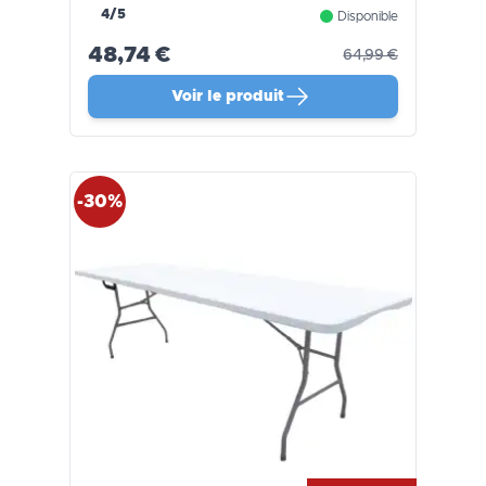
4/5
Disponible
48,74 €
64,99 €
Voir le produit
-30%