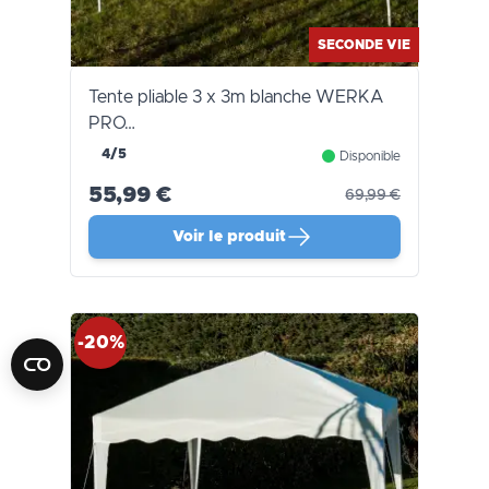
SECONDE VIE
Tente pliable 3 x 3m blanche WERKA
PRO…
4/5
Disponible
55,99 €
69,99 €
Voir le produit
-20%