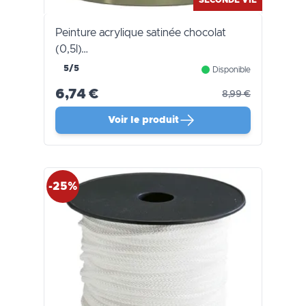
Peinture acrylique satinée chocolat
(0,5l)…
5/5
Disponible
6,74 €
8,99 €
Voir le produit
-25%