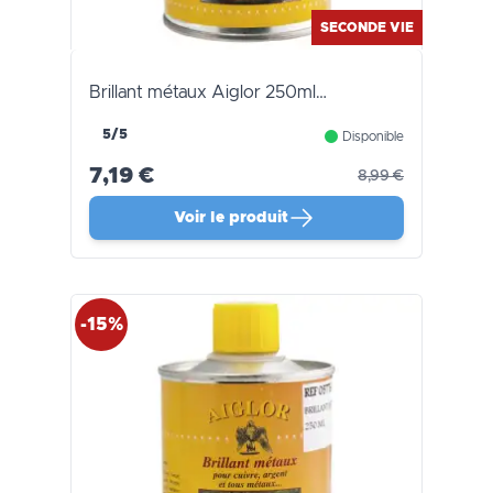
SECONDE VIE
Brillant métaux Aiglor 250ml…
5/5
Disponible
7,19 €
8,99 €
Voir le produit
-15%