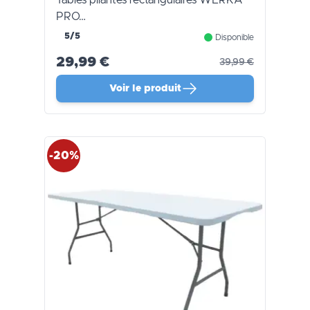
PRO…
5/5
Disponible
29,99 €
39,99 €
Voir le produit
-20%