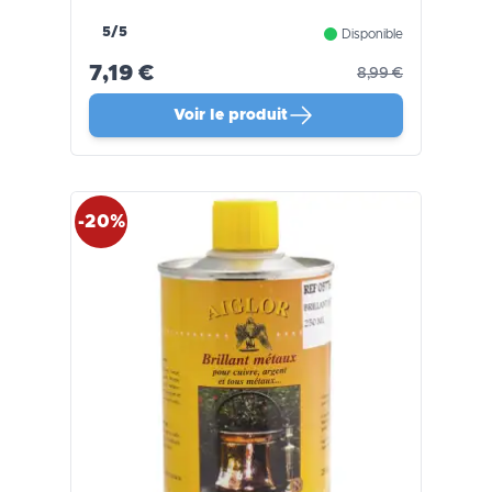
5/5
Disponible
7,19 €
8,99 €
Voir le produit
-20%