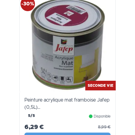
-30%
SECONDE VIE
Peinture acrylique mat framboise Jafep
(0,5L)…
5/5
Disponible
6,29 €
8,99 €