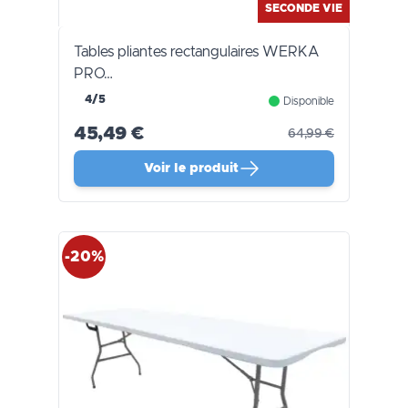
SECONDE VIE
Tables pliantes rectangulaires WERKA
PRO…
4/5
Disponible
45,49 €
64,99 €
Voir le produit
-20%