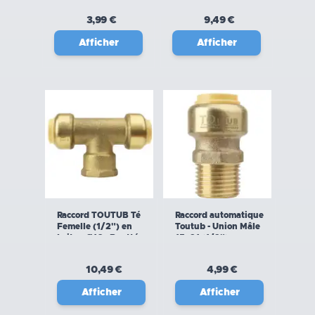
3,99 €
9,49 €
Afficher
Afficher
Raccord TOUTUB Té
Raccord automatique
Femelle (1/2") en
Toutub - Union Mâle
Laiton Ø16 - Boutté
15x21 (1/2") en
laiton Ø16 - Boutté
10,49 €
4,99 €
Afficher
Afficher