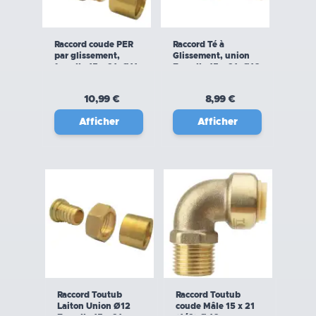
Raccord coude PER
Raccord Té à
par glissement,
Glissement, union
femelle 15 x 21, Ø11
Femelle 15 x 21, Ø16
mm – BOUTTÉ
mm - Boutté
10,99 €
8,99 €
Afficher
Afficher
Raccord Toutub
Raccord Toutub
Laiton Union Ø12
coude Mâle 15 x 21