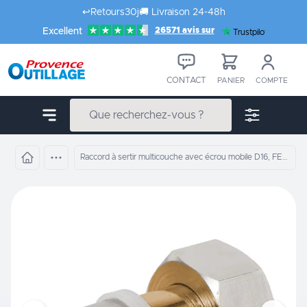
Aller au contenu
↩️
Retours
30j
🚚
Livraison 24-48h
26571 avis sur
Excellent
Trustpilot
CONTACT
PANIER
COMPTE
Raccord à sertir multicouche avec écrou mobile D16, FEMELLE 15 x 21 mm Boutté