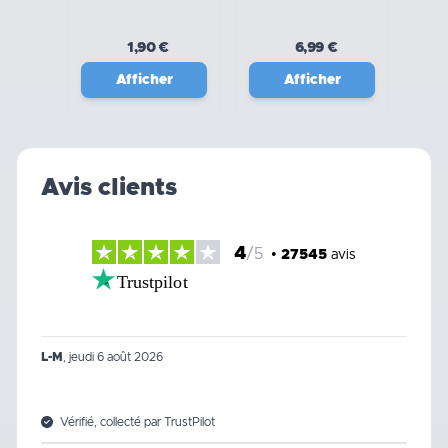
Femelle 15 x 21 -
(1/2) Ø 16mm -
BOUTTÉ
Boutté
1,90 €
6,99 €
Afficher
Afficher
Avis clients
4
/5
•
27545
avis
Trustpilot
L-M
,
jeudi 6 août 2026
Vérifié, collecté par TrustPilot