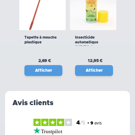
Tapette à mouche
Insecticide
plastique
automatique
SUBITO, tous
insectes volants et
rampants - 150ml
2,69 €
12,95 €
Afficher
Afficher
Avis clients
4
/5
•
9
avis
Trustpilot