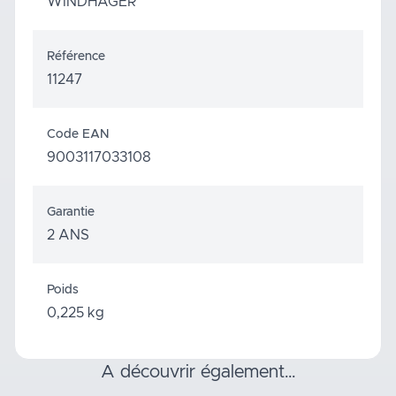
WINDHAGER
Référence
11247
Code EAN
9003117033108
Garantie
2 ANS
Poids
0,225 kg
a découvrir également…