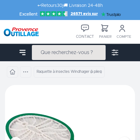
Aller au contenu
↩️
Retours
30j
🚚
Livraison 24-48h
26571 avis sur
Excellent
Trustpilot
CONTACT
PANIER
COMPTE
Raquette à insectes Windhager (à piles)