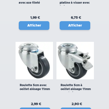
avec axe fileté
platine à visser avec
frein
1,99 €
6,75 €
Afficher
Afficher
Roulette 5cm avec
Roulette 5cm à
oeillet alésage 11mm
oeillet alésage 11mm
avec frein
2,99 €
2,90 €