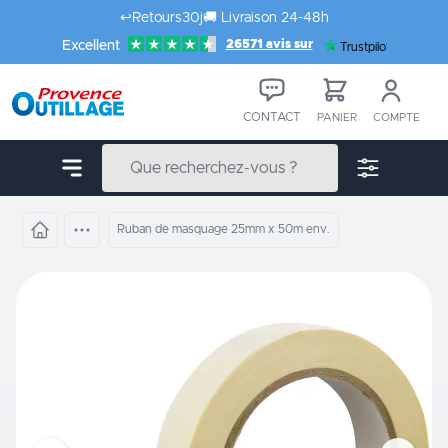
Aller au contenu
↩️
Retours
30j
🚚
Livraison 24-48h
26571 avis sur
Excellent
Trustpilot
CONTACT
PANIER
COMPTE
Ruban de masquage 25mm x 50m env.