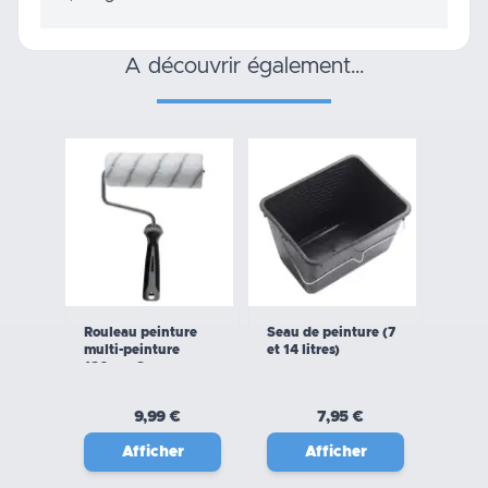
a découvrir également…
Rouleau peinture
Seau de peinture (7
multi-peinture
et 14 litres)
180mm Savy
9,99 €
7,95 €
Afficher
Afficher