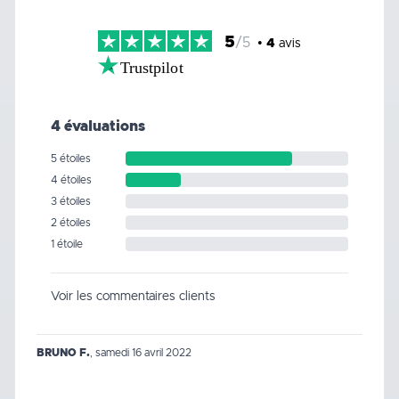
5
/5
•
4
avis
Trustpilot
4 évaluations
5 étoiles
4 étoiles
3 étoiles
2 étoiles
1 étoile
Voir les commentaires clients
BRUNO F.
,
samedi 16 avril 2022