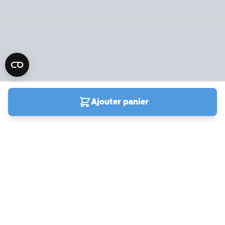
Ajouter panier
04 90 78 09 61
Du lundi au samedi de
9h00 à 19h00
Support