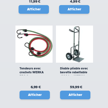
11,99 €
4,99 €
Afficher
Afficher
Tendeurs avec
Diable pliable avec
crochets WERKA
bavette rabattable
PRO 2 pcs
(200 kg) WERKA
PRO
6,99 €
59,99 €
Afficher
Afficher