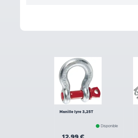
Manille lyre 3,25T
Disponible
12,99 €