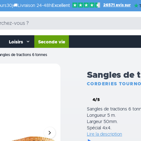
26571 avis sur
urs
30j
🚚
Livraison 24-48h
Excellent
T
Loisirs
Seconde vie
angles de tractions 6 tonnes
Sangles de t
CORDERIES TOURNO
4/5
Sangles de tractions 6 ton
Longueur 5 m.
Largeur 50mm.
Spécial 4x4.
Lire la description