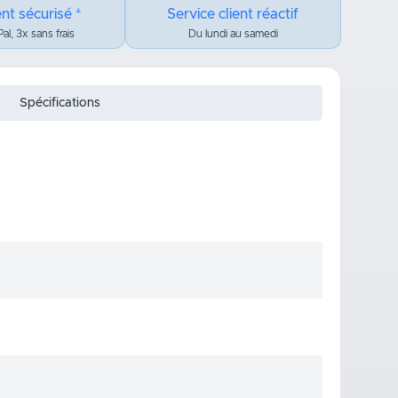
nt sécurisé *
Service client réactif
al, 3x sans frais
Du lundi au samedi
Spécifications