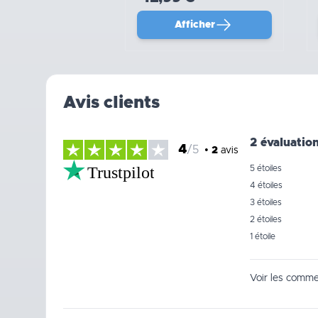
Afficher
Avis clients
2 évaluatio
4
/5
•
2
avis
Trustpilot
5 étoiles
4 étoiles
3 étoiles
2 étoiles
1 étoile
Voir les commen