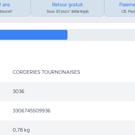
2 ans
Retour gratuit
Paieme
mboursé*
Sous 30 jours* (délai légal)
CB, PayP
CORDERIES TOURNONAISES
3036
3306745509936
0,78 kg