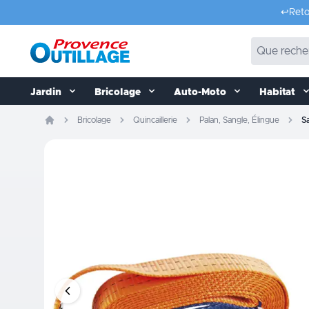
Aller au contenu
↩️
Reto
Jardin
Bricolage
Auto-Moto
Habitat
Bricolage
Quincaillerie
Palan, Sangle, Élingue
S