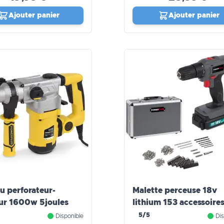
Ajouter panier
Ajouter panier
u perforateur-
Malette perceuse 18v
ur 1600w 5joules
lithium 153 accessoire
5/5
Disponible
Dis