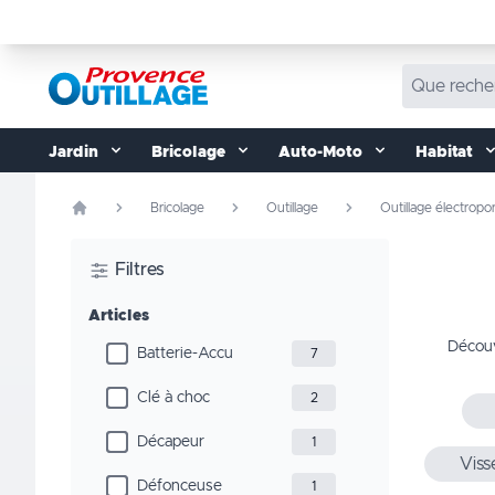
Aller au contenu
Jardin
Bricolage
Auto-Moto
Habitat
Bricolage
Outillage
Outillage électropor
Filtres
Articles
Découv
Batterie-Accu
7
Clé à choc
2
Décapeur
1
Viss
Défonceuse
1