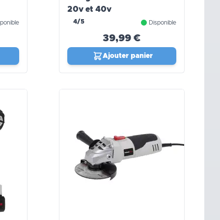
20v et 40v
4/5
ponible
Disponible
39,99 €
Ajouter panier