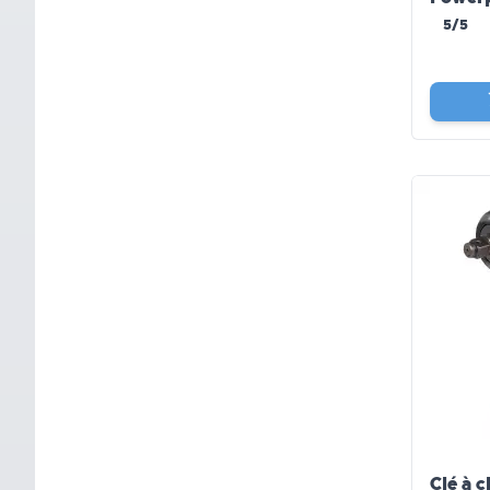
5/5
Clé à c