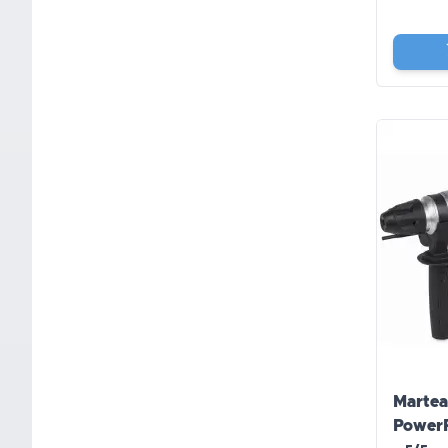
Martea
Power