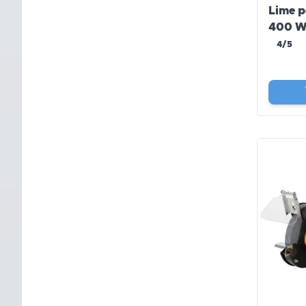
Lime p
400 W
4/5