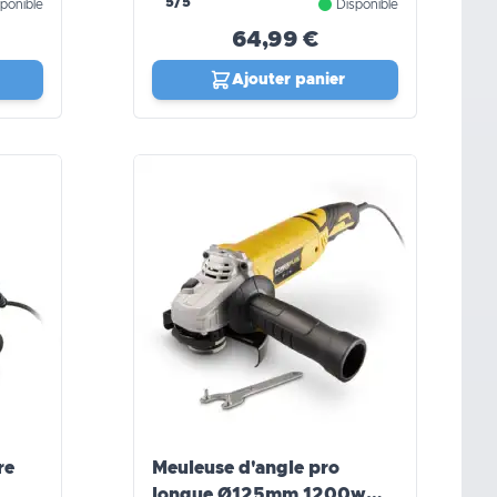
5/5
ponible
Disponible
64,99 €
Ajouter panier
re
Meuleuse d'angle pro
longue Ø125mm 1200w