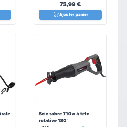
75,99 €
Ajouter panier
irafe
Scie sabre 710w à tête
rotative 180°