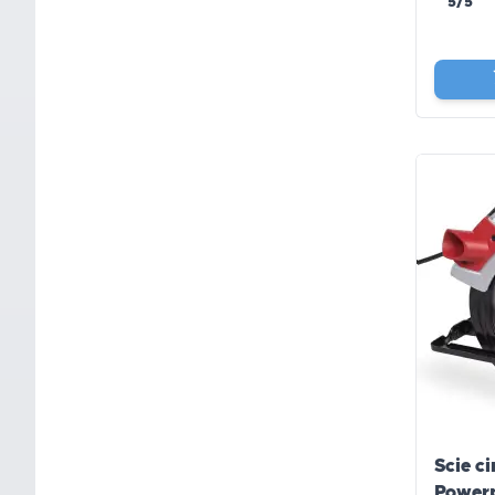
5/5
Scie c
Power