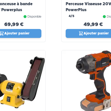
onceuse à bande
Perceuse Visseuse 20
 Powerplus
PowerPlus
4/5
Disponible
Dis
69,99 €
49,99 €
Ajouter panier
Ajouter panier