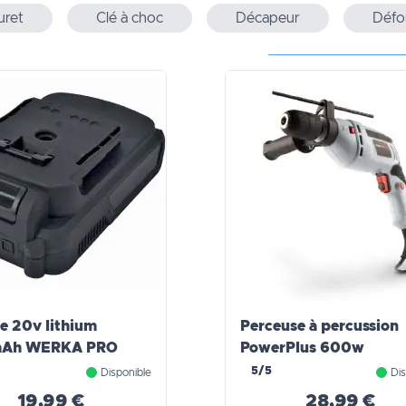
uret
Clé à choc
Décapeur
Défo
ie 20v lithium
Perceuse à percussion
Ah WERKA PRO
PowerPlus 600w
5/5
Disponible
Dis
19,99 €
28,99 €