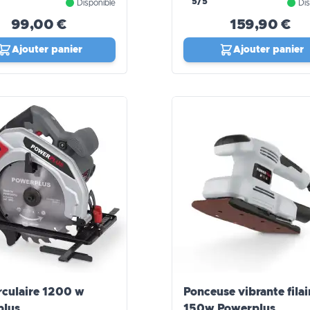
5/5
Disponible
Dis
99,00 €
159,90 €
Ajouter panier
Ajouter panier
irculaire 1200 w
Ponceuse vibrante filai
plus
150w Powerplus