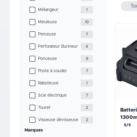
To
Mélangeur
1
Meuleuse
10
Perceuse
7
Perforateur Burineur
4
Ponceuse
9
Poste à souder
7
Raboteuse
1
Scie électrique
7
Touret
2
Batter
1300m
Visseuse dévisseuse
2
5/5
Marques