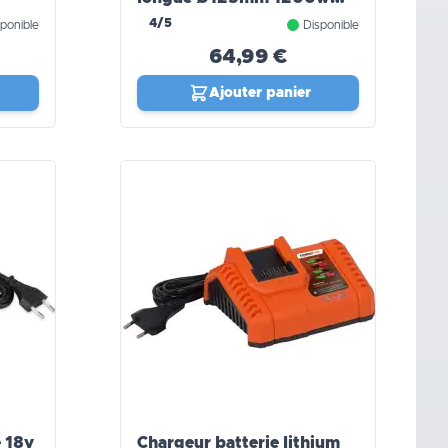
PowerPlus
4/5
ponible
Disponible
64,99 €
Ajouter panier
e 18v
Chargeur batterie lithium