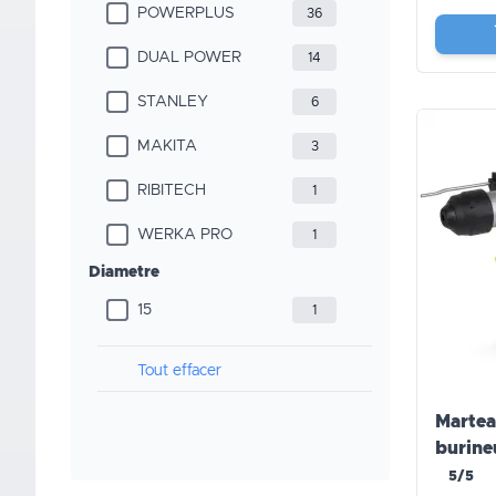
POWERPLUS
36
DUAL POWER
14
STANLEY
6
MAKITA
3
RIBITECH
1
WERKA PRO
1
Diametre
15
1
Tout effacer
Martea
burine
5/5