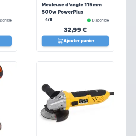
V
Meuleuse d'angle 115mm
500w PowerPlus
4/5
ponible
Disponible
32,99 €
Ajouter panier