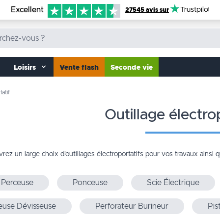
Excellent
Trustpilot
27545 avis sur
Loisirs
Vente flash
Seconde vie
tatif
outillage électro
rez un large choix d'outillages électroportatifs pour vos
travaux
ainsi q
Perceuse
Ponceuse
Scie Électrique
euse Dévisseuse
Perforateur Burineur
Pis