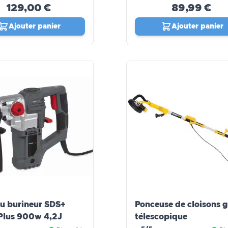
129,00 €
89,99 €
Ajouter panier
Ajouter panier
u burineur SDS+
Ponceuse de cloisons g
Plus 900w 4,2J
télescopique