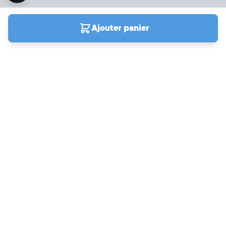
Ajouter panier
04 90 78 09 61
Du lundi au samedi de
9h00 à 19h00
Support
actuellement fermé
Compte et commandes
Mon compte
Frais de port