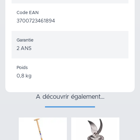
Code EAN
3700723461894
Garantie
2 ANS
Poids
0,8 kg
a découvrir également…