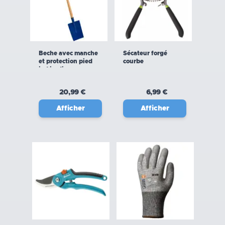
Beche avec manche
Sécateur forgé
et protection pied
courbe
jad jardin
20,99 €
6,99 €
Afficher
Afficher