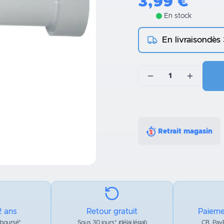
3,99
€
En stock
En livraison
dès
1
Retrait magasin
2 ans
Retour gratuit
Paieme
mboursé*
Sous 30 jours* (délai légal)
CB, PayP