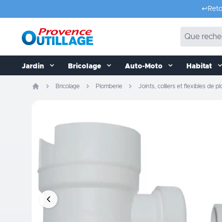
Aller au contenu
↩️
Reto
Jardin
Bricolage
Auto-Moto
Habitat
Bricolage
Plomberie
Joints, colliers et flexibles de 