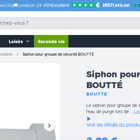
26571 avis sur
urs
30j
🚚
Livraison 24-48h
Excellent
T
Loisirs
Seconde vie
plomberie
Siphon pour groupe de sécurité BOUTTÉ
Siphon pour
BOUTTÉ
BOUTTE
Le siphon pour groupe de 
l'eau de purge lors de ...
Lir
Voir les détails du produ