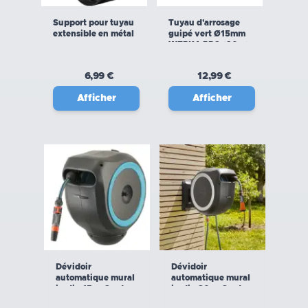
Support pour tuyau
Tuyau d'arrosage
extensible en métal
guipé vert Ø15mm
WERKA PRO (20m)
6,99 €
12,99 €
Afficher
Afficher
Dévidoir
Dévidoir
automatique mural
automatique mural
jardin 15 m Gardena
jardin 30 m Gardena