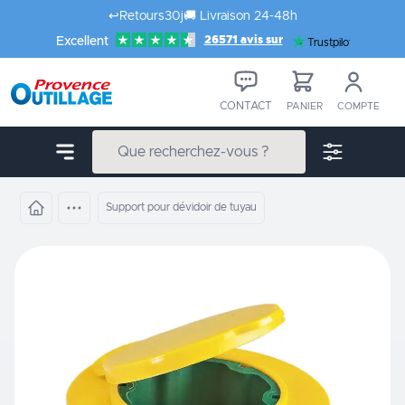
Aller au contenu
↩️
Retours
30j
🚚
Livraison 24-48h
26571 avis sur
Excellent
Trustpilot
CONTACT
PANIER
COMPTE
Support pour dévidoir de tuyau