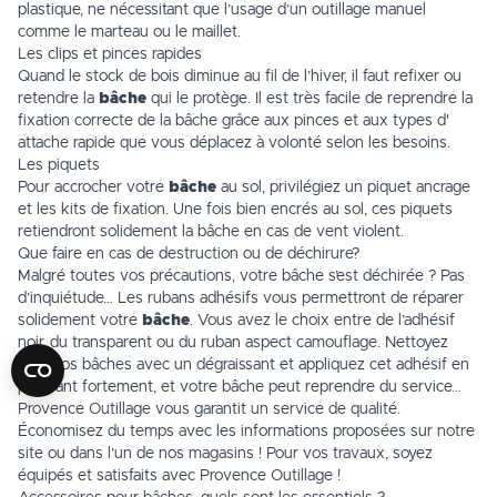
plastique, ne nécessitant que l’usage d’un
outillage manuel
comme le marteau ou le maillet.
Les clips et pinces rapides
Quand le stock de bois diminue au fil de l’hiver, il faut refixer ou
retendre la
bâche
qui le protège. Il est très facile de reprendre la
fixation correcte de la bâche grâce aux pinces et aux types d'
attache rapide
que vous déplacez à volonté selon les besoins.
Les piquets
Pour accrocher votre
bâche
au sol, privilégiez un
piquet ancrage
et les kits de fixation. Une fois bien encrés au sol, ces piquets
retiendront solidement la bâche en cas de vent violent.
Que faire en cas de destruction ou de déchirure?
Malgré toutes vos précautions, votre bâche s’est déchirée ? Pas
d’inquiétude… Les rubans adhésifs vous permettront de réparer
solidement votre
bâche
. Vous avez le choix entre de l’adhésif
noir, du transparent ou du ruban aspect camouflage. Nettoyez
bien vos
bâches
avec un dégraissant et appliquez cet adhésif en
pressant fortement, et votre bâche peut reprendre du service…
Provence Outillage vous garantit un service de qualité.
Économisez du temps avec les informations proposées sur notre
site ou dans l’un de
nos magasins
! Pour vos travaux, soyez
équipés et satisfaits avec Provence Outillage !