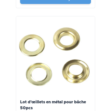
Lot d'œillets en métal pour bâche
50pcs