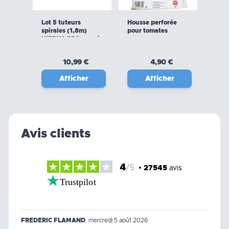
Lot 5 tuteurs
Housse perforée
spirales (1,8m)
pour tomates
WERKA PRO en acier
10,99 €
4,90 €
Afficher
Afficher
Avis clients
4
/5
•
27545
avis
Trustpilot
FREDERIC FLAMAND
,
mercredi 5 août 2026