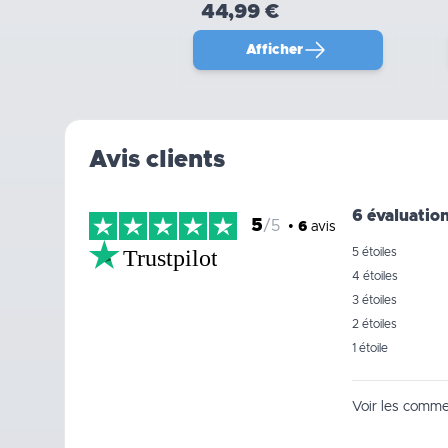
44,99 €
Afficher
Avis clients
6 évaluatio
5
/5
•
6
avis
Trustpilot
5 étoiles
4 étoiles
3 étoiles
2 étoiles
1 étoile
Voir les commen