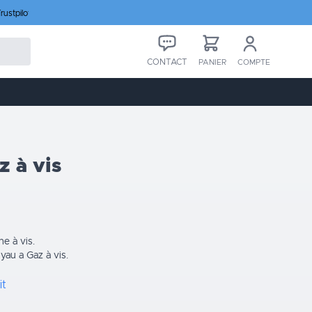
rustpilot
CONTACT
PANIER
COMPTE
z à vis
e à vis.
yau a Gaz à vis.
it