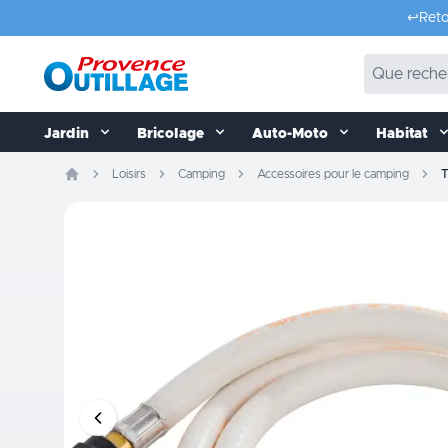
Aller au contenu
↩️
Reto
Jardin
Bricolage
Auto-Moto
Habitat
Loisirs
Camping
Accessoires pour le camping
T