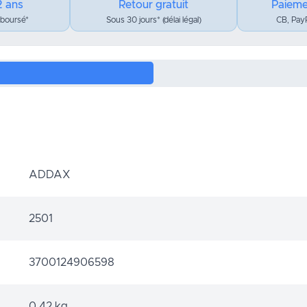
2 ans
Retour gratuit
Paieme
mboursé*
Sous 30 jours* (délai légal)
CB, PayP
ADDAX
2501
3700124906598
0,42 kg