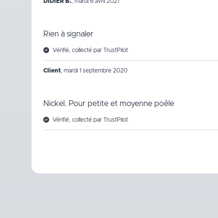
DIDIER B.
,
mardi 6 avril 2021
Rien à signaler
Vérifié, collecté par TrustPilot
Client
,
mardi 1 septembre 2020
Nickel. Pour petite et moyenne poêle
Vérifié, collecté par TrustPilot