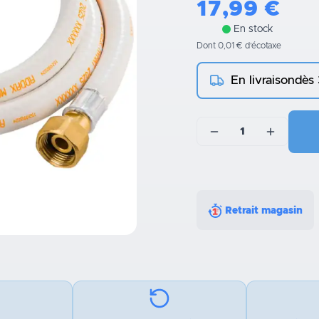
17,99
€
En stock
Dont 0,01 € d’écotaxe
En livraison
dès
1
Retrait magasin