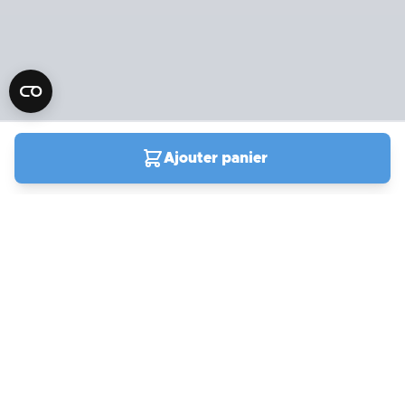
Ajouter panier
04 90 78 09 61
Du lundi au vendredi de
9h00 à 19h00
Samedi et jours fériés de
9h à 13h / 14h à 18h
Support