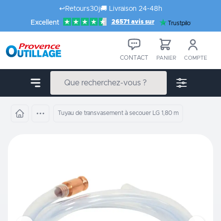
Aller au contenu
↩️
Retours
30j
🚚
Livraison 24-48h
26571 avis sur
Excellent
Trustpilot
CONTACT
PANIER
COMPTE
Tuyau de transvasement à secouer LG 1,80 m