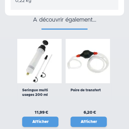
0,22 kg
a découvrir également…
Seringue multi
Poire de transfert
usages 200 ml
11,99 €
6,20 €
Afficher
Afficher