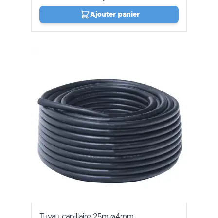
Ajouter panier
Tuyau capillaire 25m ø4mm