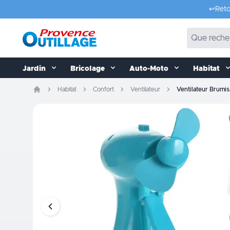
Aller au contenu
↩️
Reto
Jardin
Bricolage
Auto-Moto
Habitat
Habitat
Confort
Ventilateur
Ventilateur Brum