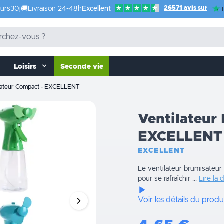
26571 avis sur
urs
30j
🚚
Livraison 24-48h
Excellent
T
Loisirs
Seconde vie
isateur Compact - EXCELLENT
Ventilateur
EXCELLENT
EXCELLENT
Le ventilateur brumisateu
pour se rafraîchir ...
Lire la 
Voir les détails du produ