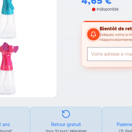
4,65
€
Indisponible
Bientôt de ret
Indiquez votre e-m
réapprovisionneme
2 ans
Retour gratuit
Paieme
mboursé*
Sous 30 jours* (délai légal)
CB, PayP