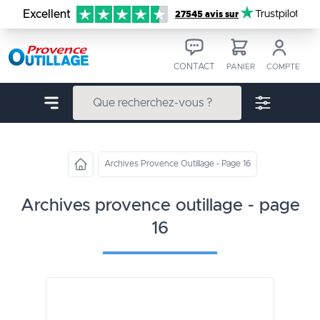
Aller au contenu
Excellent
Trustpilot
27545 avis sur
CONTACT
PANIER
COMPTE
Archives Provence Outillage - Page 16
archives provence outillage - page
16