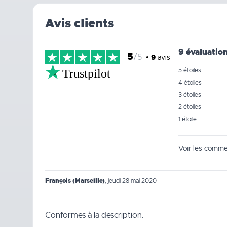
Avis clients
9 évaluatio
5
/5
•
9
avis
Trustpilot
5 étoiles
4 étoiles
3 étoiles
2 étoiles
1 étoile
Voir les commen
François (Marseille)
,
jeudi 28 mai 2020
Conformes à la description.