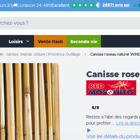
26571 avis sur
urs
30j
🚚
Livraison 24-48h
Excellent
T
Loisirs
Vente flash
Seconde vie
din : canisse, brande, clôture | Provence Outillage
Canisse roseau naturel W
Canisse ro
5/5
Restez à l'abri des regards
pour profiter ...
Lire la desc
Voir les détails du produ