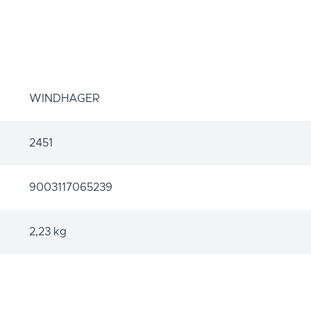
WINDHAGER
2451
9003117065239
2,23 kg