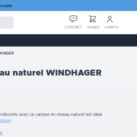
rustpilot
CONTACT
PANIER
COMPTE
INDHAGER
seau naturel WINDHAGER
 indiscrets avec ce canisse en roseau naturel est idéal
ription
it