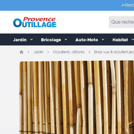
Aller au contenu
↩️
Reto
Jardin
Bricolage
Auto-Moto
Habitat
Jardin
Occultants, clôtures
Brise vue & occultant jar