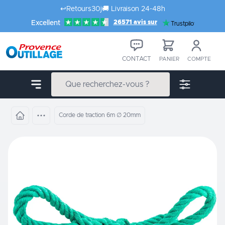
Aller au contenu
↩️
Retours
30j
🚚
Livraison 24-48h
26571 avis sur
Excellent
Trustpilot
CONTACT
PANIER
COMPTE
Corde de traction 6m ∅ 20mm