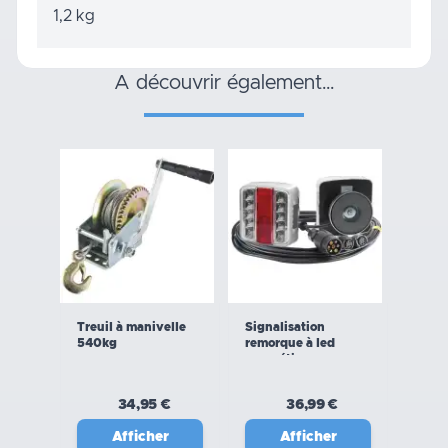
1,2 kg
a découvrir également…
Treuil à manivelle
Signalisation
540kg
remorque à led
magnétique
34,95 €
36,99 €
Afficher
Afficher