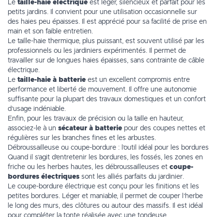
Le
taille-haie électrique
est léger, silencieux et parfait pour les
petits jardins. Il convient pour une utilisation occasionnelle sur
des haies peu épaisses. Il est apprécié pour sa facilité de prise en
main et son faible entretien.
Le taille-haie thermique, plus puissant, est souvent utilisé par les
professionnels ou les jardiniers expérimentés. Il permet de
travailler sur de longues haies épaisses, sans contrainte de câble
électrique.
Le
taille-haie à batterie
est un excellent compromis entre
performance et liberté de mouvement. Il offre une autonomie
suffisante pour la plupart des travaux domestiques et un confort
d’usage indéniable.
Enfin, pour les travaux de précision ou la taille en hauteur,
associez-le à un
sécateur à batterie
pour des coupes nettes et
régulières sur les branches fines et les arbustes.
Débroussailleuse ou coupe-bordure : l’outil idéal pour les bordures
Quand il s’agit d’entretenir les bordures, les fossés, les zones en
friche ou les herbes hautes, les débroussailleuses et
coupe-
bordures électriques
sont les alliés parfaits du jardinier.
Le coupe-bordure électrique est conçu pour les finitions et les
petites bordures. Léger et maniable, il permet de couper l’herbe
le long des murs, des clôtures ou autour des massifs. Il est idéal
pour compléter la tonte réalisée avec une tondeuse.