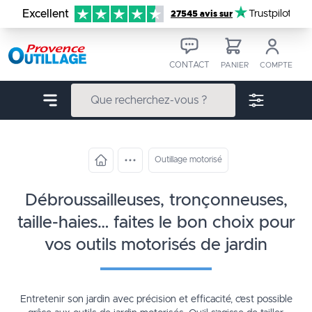
Aller au contenu
Excellent
Trustpilot
27545 avis sur
CONTACT
PANIER
COMPTE
Outillage motorisé
débroussailleuses, tronçonneuses,
taille-haies… faites le bon choix pour
vos outils motorisés de jardin
Entretenir son jardin avec précision et efficacité, c’est possible