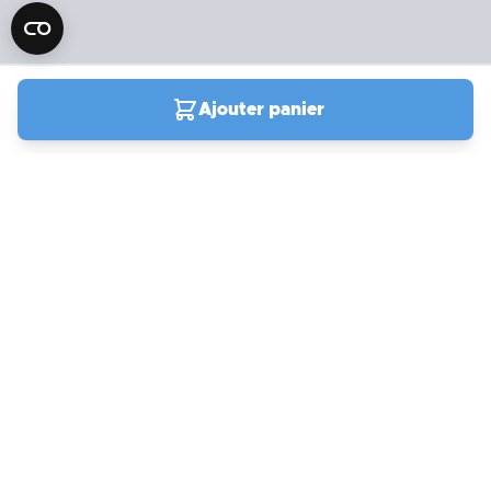
Ajouter panier
04 90 78 09 61
Du lundi au samedi de
9h00 à 19h00
Support
actuellement fermé
Compte et commandes
Mon compte