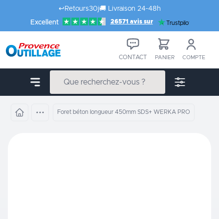
Aller au contenu
↩️
Retours
30j
🚚
Livraison 24-48h
26571 avis sur
Excellent
Trustpilot
CONTACT
PANIER
COMPTE
Foret béton longueur 450mm SDS+ WERKA PRO