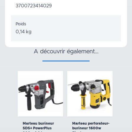
3700723414029
Poids
0,14 kg
a découvrir également…
Marteau burineur
Marteau perforateur-
SDS+ PowerPlus
burineur 1600w