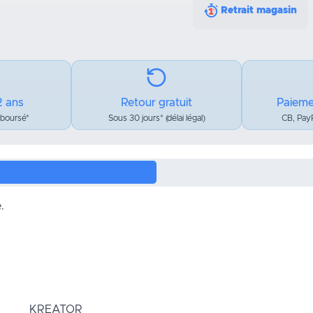
Retrait magasin
2 ans
Retour gratuit
Paieme
mboursé*
Sous 30 jours* (délai légal)
CB, PayP
.
KREATOR