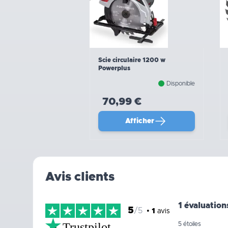
Scie circulaire 1200 w
Powerplus
Disponible
70,99 €
Afficher
Avis clients
1 évaluation
5
/5
•
1
avis
Trustpilot
5 étoiles