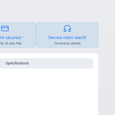
nt sécurisé *
Service client réactif
al, 3x sans frais
Du lundi au samedi
Spécifications