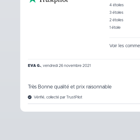
4 étoiles
3 étoiles
2 étoiles
1 étoile
Voir les commen
EVA G.
,
vendredi 26 novembre 2021
Très Bonne qualité et prix raisonnable
Vérifié, collecté par TrustPilot