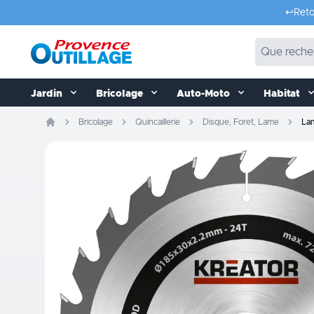
Aller au contenu
↩️
Reto
Jardin
Bricolage
Auto-Moto
Habitat
Bricolage
Quincaillerie
Disque, Foret, Lame
Lam