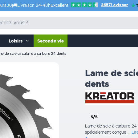
26571 avis sur
urs
30j
🚚
Livraison 24-48h
Excellent
T
Loisirs
Seconde vie
e de scie circulaire à carbure 24 dents
Lame de scie
dents
5/5
Lame de scie à carbure 24 d
spécialement conçue ...
Lir