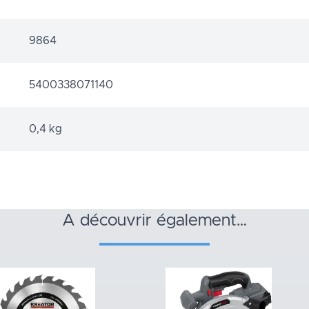
9864
5400338071140
0,4 kg
a découvrir également…