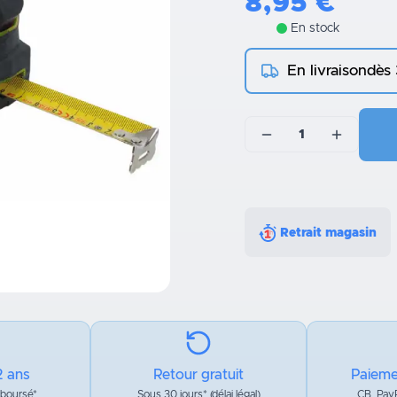
8,95
€
En stock
En livraison
dès
1
Retrait magasin
2 ans
Retour gratuit
Paieme
mboursé*
Sous 30 jours* (délai légal)
CB, PayP