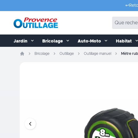
Aller au contenu
↩️
Reto
Jardin
Bricolage
Auto-Moto
Habitat
Bricolage
Outillage
Outillage manuel
Mètre rub