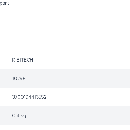
apant
RIBITECH
10298
3700194413552
0,4 kg