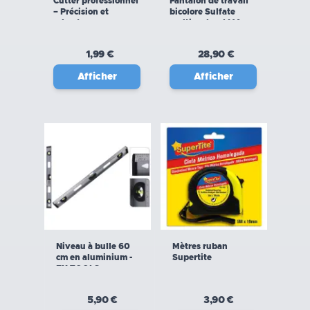
Cutter professionnel
Pantalon de travail
– Précision et
bicolore Sulfate
robustesse
multipoches LMA
1,99 €
28,90 €
Afficher
Afficher
Niveau à bulle 60
Mètres ruban
cm en aluminium -
Supertite
FX TOOLS
5,90 €
3,90 €