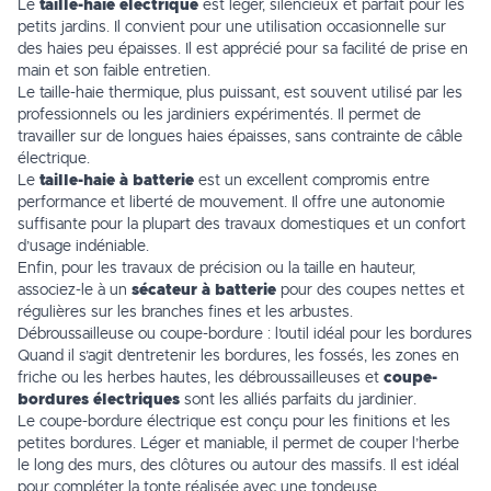
Le
taille-haie électrique
est léger, silencieux et parfait pour les
petits jardins. Il convient pour une utilisation occasionnelle sur
des haies peu épaisses. Il est apprécié pour sa facilité de prise en
main et son faible entretien.
Le taille-haie thermique, plus puissant, est souvent utilisé par les
professionnels ou les jardiniers expérimentés. Il permet de
travailler sur de longues haies épaisses, sans contrainte de câble
électrique.
Le
taille-haie à batterie
est un excellent compromis entre
performance et liberté de mouvement. Il offre une autonomie
suffisante pour la plupart des travaux domestiques et un confort
d’usage indéniable.
Enfin, pour les travaux de précision ou la taille en hauteur,
associez-le à un
sécateur à batterie
pour des coupes nettes et
régulières sur les branches fines et les arbustes.
Débroussailleuse ou coupe-bordure : l’outil idéal pour les bordures
Quand il s’agit d’entretenir les bordures, les fossés, les zones en
friche ou les herbes hautes, les débroussailleuses et
coupe-
bordures électriques
sont les alliés parfaits du jardinier.
Le coupe-bordure électrique est conçu pour les finitions et les
petites bordures. Léger et maniable, il permet de couper l’herbe
le long des murs, des clôtures ou autour des massifs. Il est idéal
pour compléter la tonte réalisée avec une tondeuse.