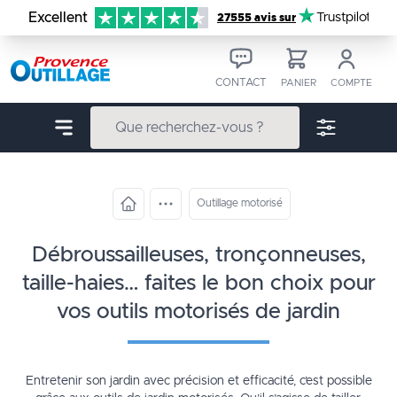
Aller au contenu
Excellent
Trustpilot
27555 avis sur
CONTACT
PANIER
COMPTE
Outillage motorisé
débroussailleuses, tronçonneuses,
taille-haies… faites le bon choix pour
vos outils motorisés de jardin
Entretenir son jardin avec précision et efficacité, c’est possible