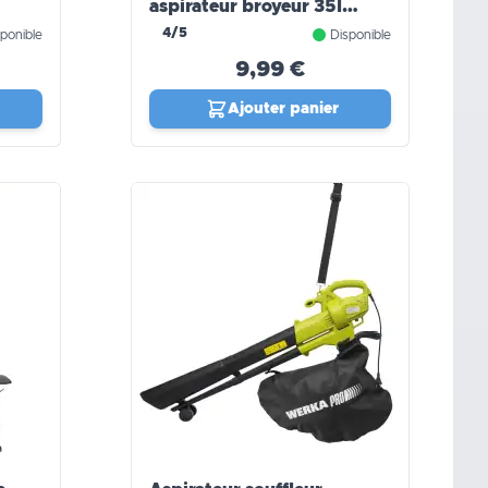
aspirateur broyeur 35l
WERKA PRO
4/5
ponible
Disponible
9,99 €
Ajouter panier