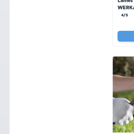
Lames 
WERK
4/5