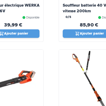
ur électrique WERKA
Souffleur batterie 40 V
,6V
vitesse 200km
0/5
Disponible
Dis
39,99 €
85,90 €
Ajouter panier
Ajouter panier