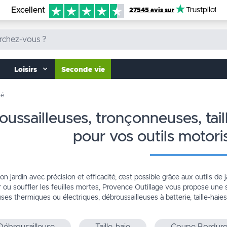
Excellent
Trustpilot
27545 avis sur
Loisirs
Seconde vie
sé
pour vos outils motori
on jardin avec précision et efficacité, c’est possible grâce aux outils de ja
r ou souffler les feuilles mortes, Provence Outillage vous propose une s
es thermiques ou électriques, débroussailleuses à batterie, taille-haie