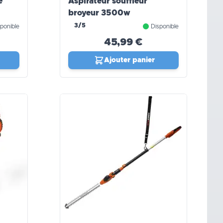
e
Aspirateur souffleur
broyeur 3500w
3/5
ponible
Disponible
45,99 €
Ajouter panier