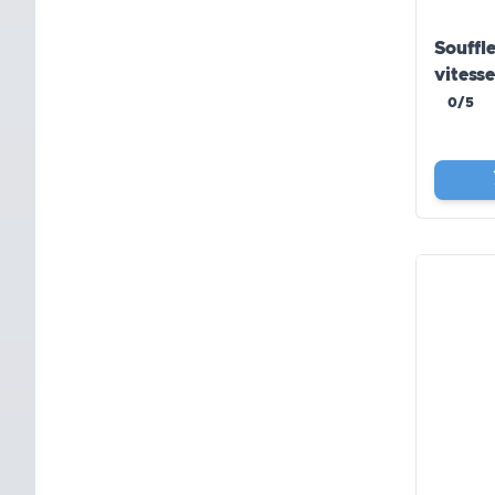
Souffl
vitess
0/5