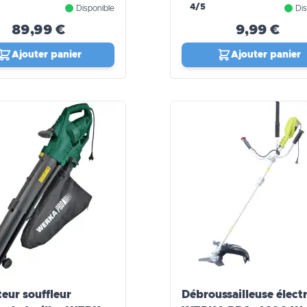
4/5
Disponible
Dis
89,99 €
9,99 €
Ajouter panier
Ajouter panier
teur souffleur
Débroussailleuse élect