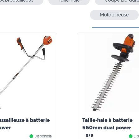
Débrousailleuse
Taille-haie
Coupe Bordur
Motobineuse
ssailleuse à batterie
Taille-haie à batterie
ower
560mm dual power
5/5
Disponible
Dis