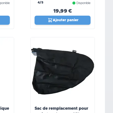
PRO
4/5
ponible
Disponible
19,99 €
Ajouter panier
rique
Sac de remplacement pour