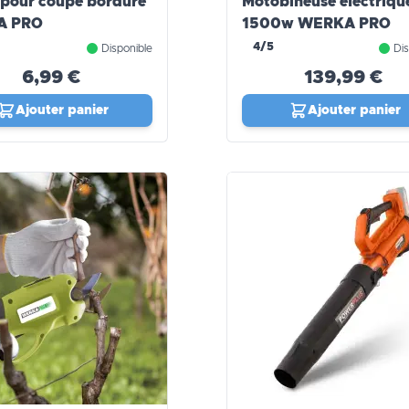
pour coupe bordure
Motobineuse électriqu
A PRO
1500w WERKA PRO
4/5
Disponible
Dis
6,99 €
139,99 €
Ajouter panier
Ajouter panier