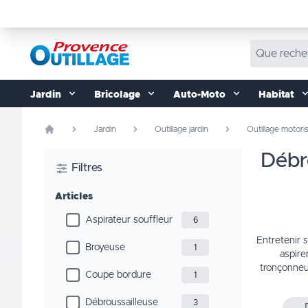
Aller au contenu
Jardin
Bricolage
Auto-Moto
Habitat
Jardin
Outillage jardin
Outillage motori
débroussailleuses, tronçonneuses, taille-haies… faites le bon choix
Filtres
Articles
Aspirateur souffleur
6
Entretenir s
Broyeuse
1
aspire
tronçonneus
Coupe bordure
1
Débroussailleuse
3