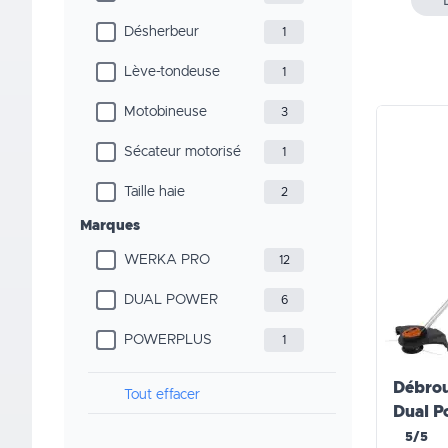
Désherbeur
1
Lève-tondeuse
1
Motobineuse
3
Sécateur motorisé
1
Taille haie
2
Marques
WERKA PRO
12
DUAL POWER
6
POWERPLUS
1
Débrou
Tout effacer
Dual P
5/5