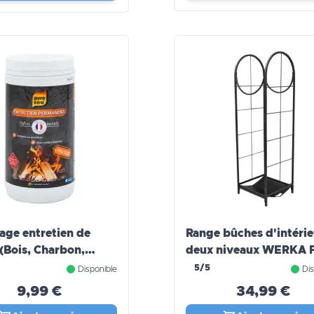
ge entretien de
Range bûches d'intérie
 (Bois, Charbon,
deux niveaux WERKA 
 Pyrofeu 800g
5/5
Disponible
Dis
9,99 €
34,99 €