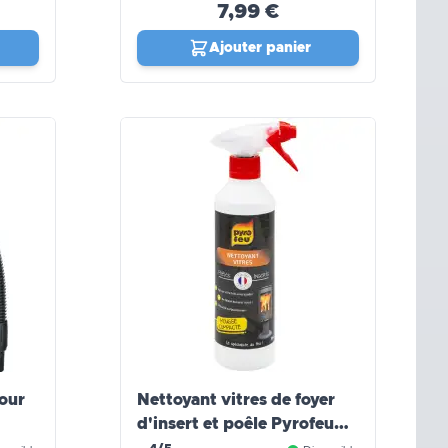
7,99 €
Ajouter panier
pour
Nettoyant vitres de foyer
d'insert et poêle Pyrofeu
(500ml)