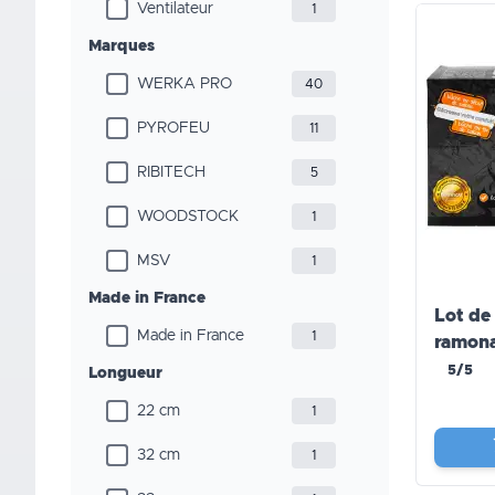
Ventilateur
1
Marques
WERKA PRO
40
PYROFEU
11
RIBITECH
5
WOODSTOCK
1
MSV
1
Made in France
Lot de
Made in France
1
ramona
insert 
5/5
Longueur
22 cm
1
32 cm
1