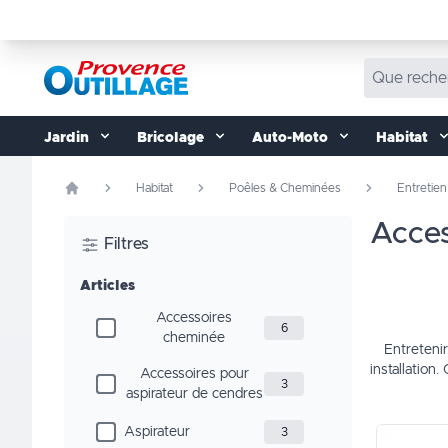
Aller au contenu
Jardin
Bricolage
Auto-Moto
Habitat
Habitat
Poêles & Cheminées
Entretien
accessoires pour l’entretien de votre cheminée et poêle : l’essentiel
Filtres
Articles
Accessoires
6
cheminée
Entreteni
installation
Accessoires pour
3
aspirateur de cendres
Aspirateur
3