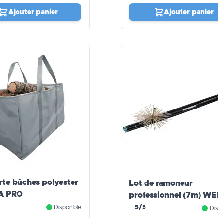
Ajouter panier
Ajouter panier
rte bûches polyester
Lot de ramoneur
A PRO
professionnel (7m) W
PRO
Disponible
5/5
Dis