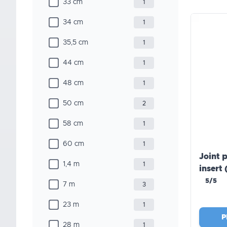
33 cm
1
34 cm
1
35,5 cm
1
44 cm
1
48 cm
1
50 cm
2
58 cm
1
60 cm
1
Joint p
1,4 m
1
insert
5/5
7 m
3
23 m
1
P
28 m
1