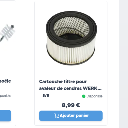
poêle
Cartouche filtre pour
avaleur de cendres WERKA
PRO (18-20l)
ponible
5/5
Disponible
8,99 €
Ajouter panier