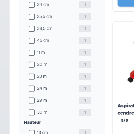
34 cm
1
35,5 cm
1
38,5 cm
1
45 cm
1
11 m
1
20 m
1
23 m
1
24 m
1
29 m
1
Aspira
30 m
1
cendre
5/5
Hauteur
13 cm
1