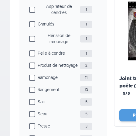
Aspirateur de
1
cendres
Granulés
1
Hérisson de
1
ramonage
Pelle à cendre
1
Produit de nettoyage
2
Ramonage
11
Joint t
poêle 
Rangement
10
5/5
Sac
5
Seau
5
P
Tresse
3