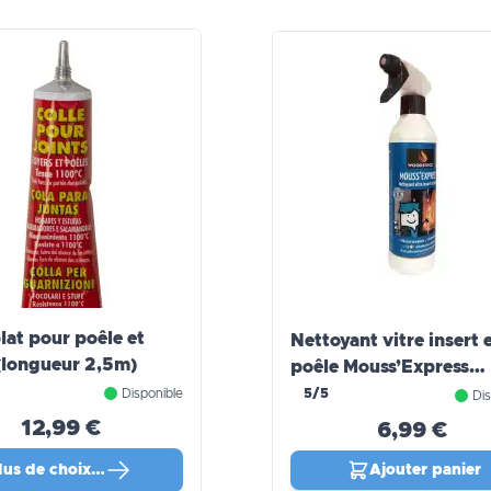
lat pour poêle et
Nettoyant vitre insert 
 (longueur 2,5m)
poêle Mouss’Express
Woodstock®
Disponible
5/5
Dis
12,99 €
6,99 €
lus de choix…
Ajouter panier