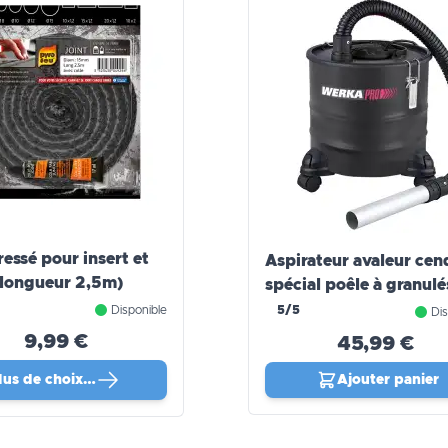
ressé pour insert et
Aspirateur avaleur cen
(longueur 2,5m)
spécial poêle à granulé
WERKA PRO
Disponible
5/5
Dis
9,99 €
45,99 €
lus de choix…
Ajouter panier