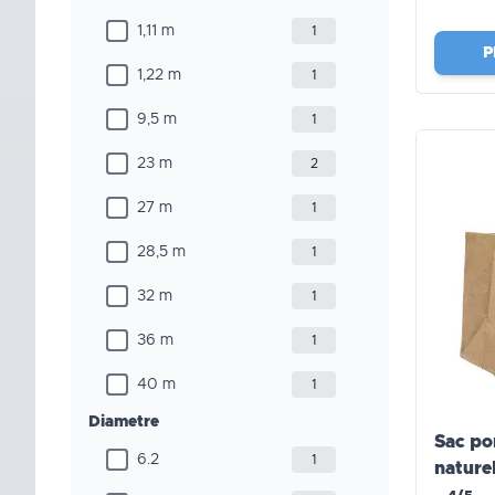
1,11 m
1
P
1,22 m
1
9,5 m
1
23 m
2
27 m
1
28,5 m
1
32 m
1
36 m
1
40 m
1
Diametre
Sac po
6.2
1
natur