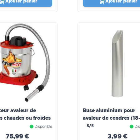
Ajouter panier
Ajouter panier
teur avaleur de
Buse aluminium pour
s chaudes ou froides
avaleur de cendres (18
WERKA PRO
5/5
Disponible
Dis
75,99 €
3,99 €