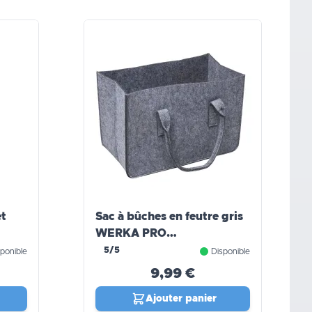
et
Sac à bûches en feutre gris
WERKA PRO
(50x27x34cm)
5/5
ponible
Disponible
9,99 €
Ajouter panier