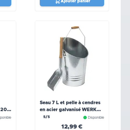
Ajouter panier
Seau 7 L et pelle à cendres
-20l)
en acier galvanisé WERKA
PRO
5/5
ponible
Disponible
12,99 €