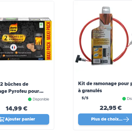
Kit de ramonage pour 
 2 bûches de
à granulés
ge Pyrofeu pour
(avec Certificat)
5/5
Dis
Disponible
22,95 €
14,99 €
Ajouter panier
Plus de choix…