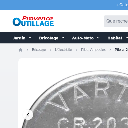
Aller au contenu
↩️
Reto
Jardin
Bricolage
Auto-Moto
Habitat
Bricolage
L'électricité
Piles, Ampoules
Pile cr 