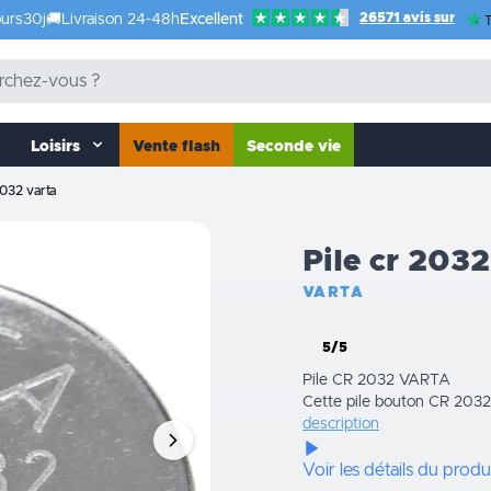
26571 avis sur
urs
30j
🚚
Livraison 24-48h
Excellent
T
Loisirs
Vente flash
Seconde vie
2032 varta
Pile cr 2032
VARTA
5/5
Pile CR 2032 VARTA
Cette pile bouton CR 2032 a
description
Voir les détails du produ