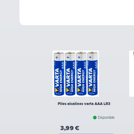
Piles alcalines varta AAA LR3
Disponible
3,99 €