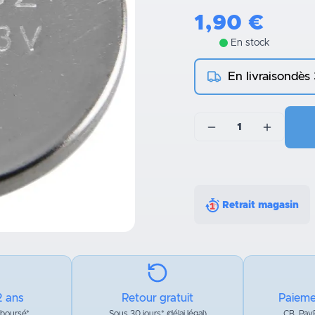
1,90
€
En stock
En livraison
dès
1
Retrait magasin
2 ans
Retour gratuit
Paieme
mboursé*
Sous 30 jours* (délai légal)
CB, PayP