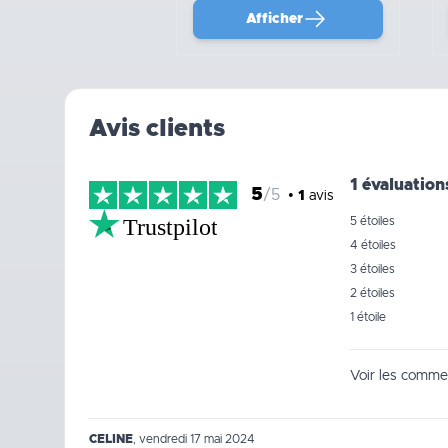
Afficher
Avis clients
1 évaluation
5
/5
•
1
avis
Trustpilot
5 étoiles
4 étoiles
3 étoiles
2 étoiles
1 étoile
Voir les commen
CELINE
,
vendredi 17 mai 2024