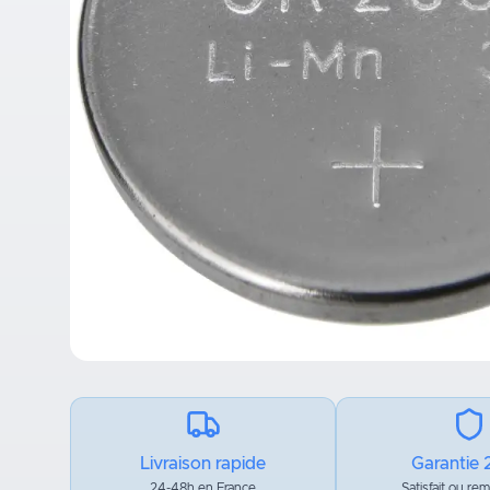
Livraison rapide
Garantie 
24-48h en France
Satisfait ou re