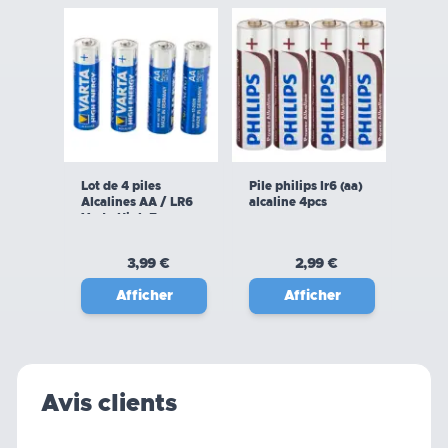
Lot de 4 piles
Pile philips lr6 (aa)
Alcalines AA / LR6
alcaline 4pcs
Varta High Energy
3,99 €
2,99 €
Afficher
Afficher
Avis clients