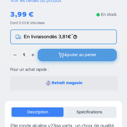
Voir les détails du produit
3,99
€
En stock
Dont 0,03 € d’écotaxe
*
En livraison
dès 3,81€
1
Ajouter au panier
Pour un achat rapide :
Retrait magasin
Description
Spécifications
Pile ronde alcaline v23ga varta : un choix de qualité