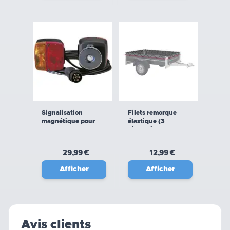
Signalisation
Filets remorque
magnétique pour
élastique (3
remorque
dimensions) WERKA
PRO
29,99 €
12,99 €
Afficher
Afficher
Avis clients