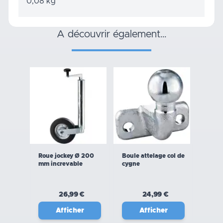
0,08 kg
a découvrir également…
Roue jockey Ø 200
Boule attelage col de
mm increvable
cygne
26,99 €
24,99 €
Afficher
Afficher