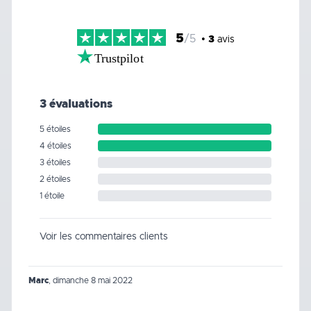
5
/5
•
3
avis
Trustpilot
3 évaluations
5 étoiles
4 étoiles
3 étoiles
2 étoiles
1 étoile
Voir les commentaires clients
Marc
,
dimanche 8 mai 2022