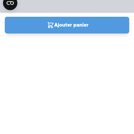
Ajouter panier
04 90 78 09 61
Du lundi au samedi de
9h00 à 19h00
Support
actuellement fermé
Compte et commandes
Mon compte
Frais de port