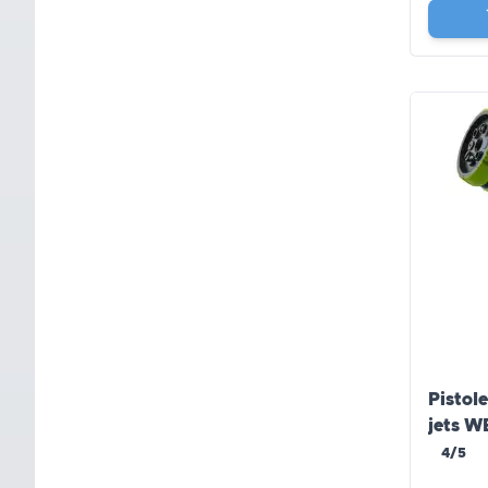
Pistole
jets 
4/5