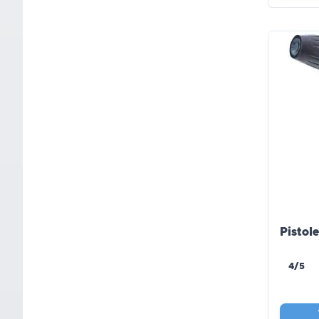
Pistol
4/5