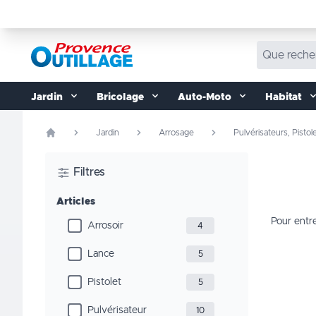
Aller au contenu
Jardin
Bricolage
Auto-Moto
Habitat
Jardin
Arrosage
Pulvérisateurs, Pistol
Filtres
Articles
Pour entr
Arrosoir
4
Lance
5
Pistolet
5
Pulvérisateur
10