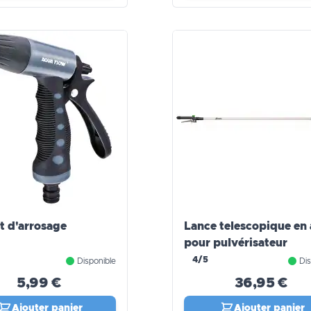
et d'arrosage
Lance telescopique en 
pour pulvérisateur
4/5
Disponible
Dis
5,99 €
36,95 €
Ajouter panier
Ajouter panier