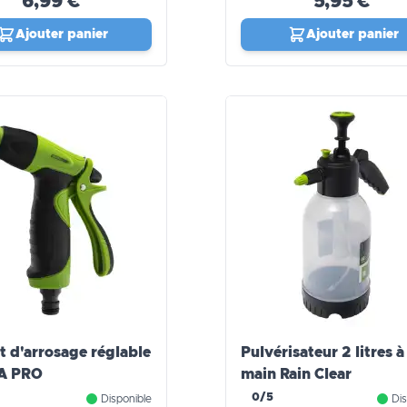
6,99 €
5,95 €
Ajouter panier
Ajouter panier
et d'arrosage réglable
Pulvérisateur 2 litres à
A PRO
main Rain Clear
0/5
Disponible
Dis