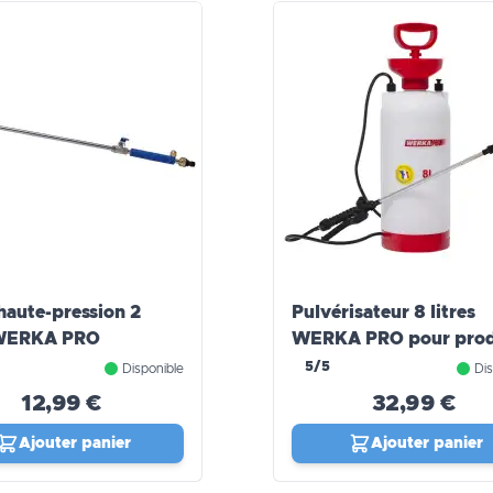
haute-pression 2
Pulvérisateur 8 litres
 WERKA PRO
WERKA PRO pour prod
agressifs
5/5
Disponible
Dis
12,99 €
32,99 €
Ajouter panier
Ajouter panier