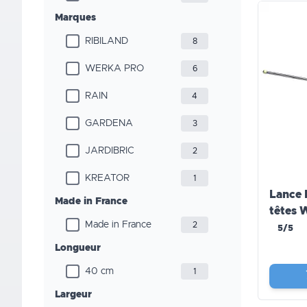
Marques
RIBILAND
8
WERKA PRO
6
RAIN
4
GARDENA
3
JARDIBRIC
2
KREATOR
1
Lance 
Made in France
têtes
Made in France
2
5/5
Longueur
40 cm
1
Largeur