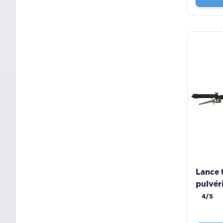
Lance 
pulvér
4/5