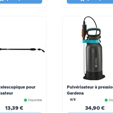
telescopique pour
Pulvérisateur à pressi
isateur
Gardena
4/5
Disponible
Dis
13,39 €
34,90 €