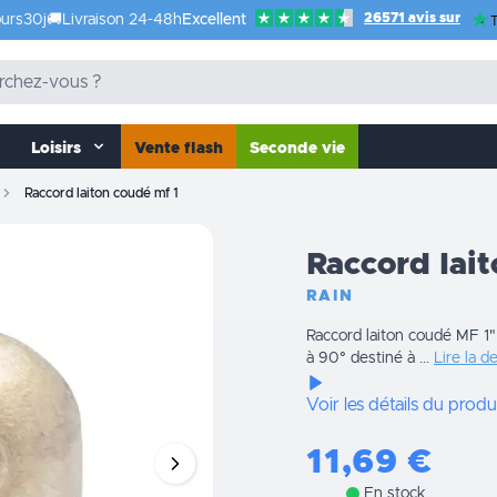
26571 avis sur
urs
30j
🚚
Livraison 24-48h
Excellent
T
Loisirs
Vente flash
Seconde vie
Raccord laiton coudé mf 1
Raccord lai
RAIN
Raccord laiton coudé MF 1"
à 90° destiné à ...
Lire la d
Voir les détails du produ
11,69
€
En stock