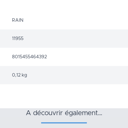
RAIN
11955
8015455464392
0,12 kg
a découvrir également…