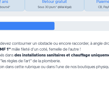
2 ans
Retour gratuit
Paieme
mboursé*
Sous 30 jours* (délai légal)
CB, PayP
 devez contourner un obstacle ou encore raccorder, à angle dro
 MF 1"
mâle fileté d'un coté, femelle de l'autre !
isés dans
des installations sanitaires et chauffage uniquem
"les règles de l'art" de la plomberie.
soin dans
cette rubrique
ou dans l'une de nos boutiques physiqu