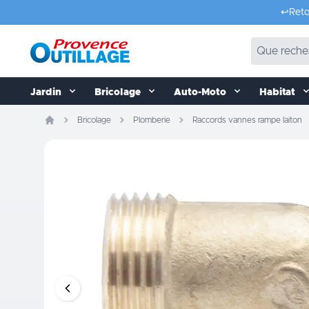
Aller au contenu
↩️
Reto
Jardin
Bricolage
Auto-Moto
Habitat
Bricolage
Plomberie
Raccords vannes rampe laiton