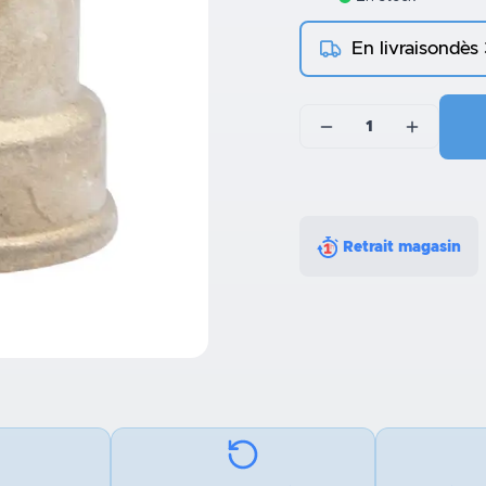
En livraison
dès
1
Retrait magasin