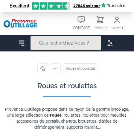
Aller au contenu
Excellent
Trustpilot
27545 avis sur
CONTACT
PANIER
COMPTE
Roues et roulettes
roues et roulettes
Provence Outillage propose dans ce rayon de la gamme
bricolage
,
une large sélection de
roues
,
roulettes
, roulettes pour meubles,
accessoires de portails, chariots, brouettes, diables de
déménagement, supports roulant...