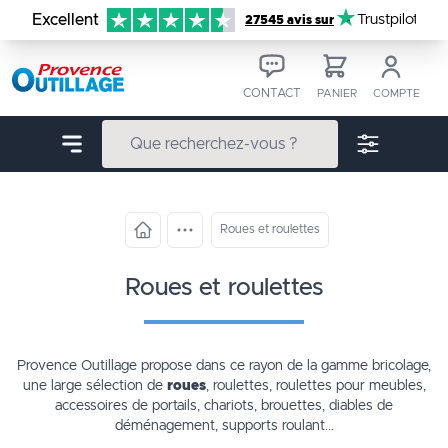
Aller au contenu
Excellent
Trustpilot
27545 avis sur
CONTACT
PANIER
COMPTE
Roues et roulettes
roues et roulettes
Provence Outillage propose dans ce rayon de la gamme
bricolage
,
une large sélection de
roues
,
roulettes
, roulettes pour meubles,
accessoires de portails, chariots, brouettes, diables de
déménagement, supports roulant...